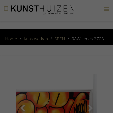
×
Home
/
Kunstwerken
/
SEEN
/
RAW series 2708