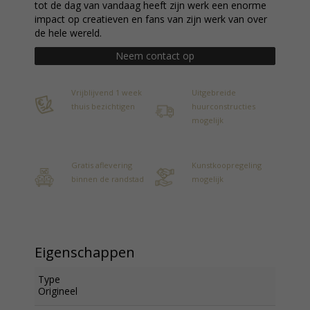
tot de dag van vandaag heeft zijn werk een enorme
impact op creatieven en fans van zijn werk van over
de hele wereld.
Neem contact op
Vrijblijvend 1 week
Uitgebreide
thuis bezichtigen
huurconstructies
mogelijk
Gratis aflevering
Kunstkoopregeling
binnen de randstad
mogelijk
Eigenschappen
Type
Origineel