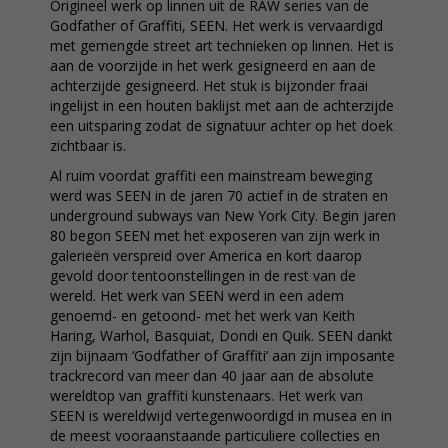
Origineel werk op linnen uit de RAW series van de
Godfather of Graffiti, SEEN. Het werk is vervaardigd
met gemengde street art technieken op linnen. Het is
aan de voorzijde in het werk gesigneerd en aan de
achterzijde gesigneerd. Het stuk is bijzonder fraai
ingelijst in een houten baklijst met aan de achterzijde
een uitsparing zodat de signatuur achter op het doek
zichtbaar is.
Al ruim voordat graffiti een mainstream beweging
werd was SEEN in de jaren 70 actief in de straten en
underground subways van New York City. Begin jaren
80 begon SEEN met het exposeren van zijn werk in
galerieën verspreid over America en kort daarop
gevold door tentoonstellingen in de rest van de
wereld. Het werk van SEEN werd in een adem
genoemd- en getoond- met het werk van Keith
Haring, Warhol, Basquiat, Dondi en Quik. SEEN dankt
zijn bijnaam ‘Godfather of Graffiti’ aan zijn imposante
trackrecord van meer dan 40 jaar aan de absolute
wereldtop van graffiti kunstenaars. Het werk van
SEEN is wereldwijd vertegenwoordigd in musea en in
de meest vooraanstaande particuliere collecties en