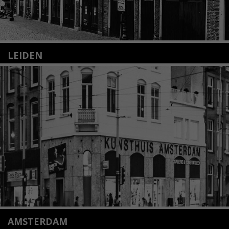
LEIDEN
Nieuwstraat 35
2312 KA Leiden
+31(0)71 – 52 84 480
info@kunsthuisleiden.nl
Lees meer
AMSTERDAM