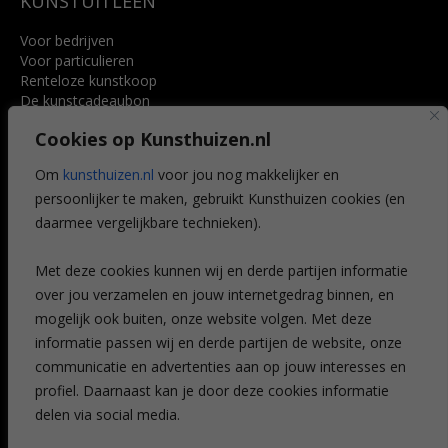
KUNSTUITLEEN
Voor bedrijven
Voor particulieren
Renteloze kunstkoop
De kunstcadeaubon
Art @ Home service
Cookies op Kunsthuizen.nl
Voordelen
Referenties
Om
kunsthuizen.nl
voor jou nog makkelijker en
Veelgestelde vragen
persoonlijker te maken, gebruikt Kunsthuizen cookies (en
CONTACT
daarmee vergelijkbare technieken).
Contact
Met deze cookies kunnen wij en derde partijen informatie
Leiden
over jou verzamelen en jouw internetgedrag binnen, en
Amsterdam
mogelijk ook buiten, onze website volgen. Met deze
Breda
Favorieten
informatie passen wij en derde partijen de website, onze
Mijn art alert
communicatie en advertenties aan op jouw interesses en
profiel. Daarnaast kan je door deze cookies informatie
delen via social media.
NIEUWSBRIEF