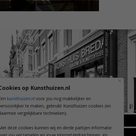
Cookies op Kunsthuizen.nl
Om
kunsthuizen.nl
voor jou nog makkelijker en
persoonlijker te maken, gebruikt Kunsthuizen cookies (en
daarmee vergelijkbare technieken).
BREDA
Met deze cookies kunnen wij en derde partijen informatie
Wilhelminastraat 11
over jou verzamelen en jouw internetgedrag binnen, en