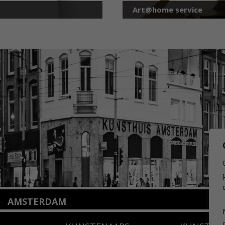
Art@home service
AMSTERDAM
Amstelveenseweg 135