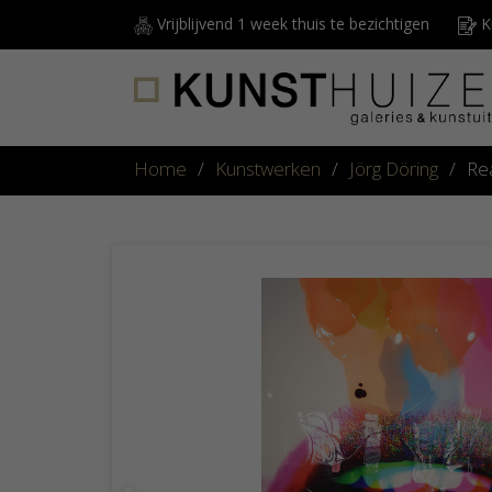
Vrijblijvend 1 week thuis te bezichtigen
Ku
Home
/
Kunstwerken
/
Jörg Döring
/
Re