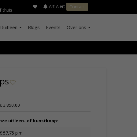
×
s
Art Alert
Contact
f thuis
stuitleen
Blogs
Events
Over ons
ps
€ 3.850,00
ze uitleen- of kunstkoop:
€ 57,75 p.m.