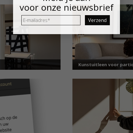
voor onze nieuwsbrief
E-
mailadres
*
Kunstuitleen voor partic