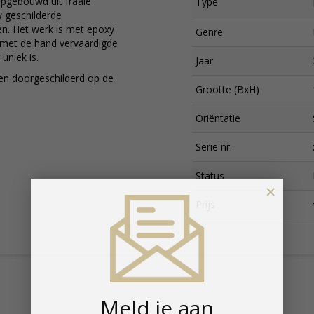
opgebouwd uit fraaie
Type
w geschilderde
en. Het werk is met epoxy
Genre
 met de hand vervaardigde
uniek is.
Jaar
en doorgeschilderd op de
Grootte (BxH)
Oriëntatie
Serie nr.
Status
×
Prijs
Meld je aan