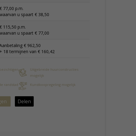
€ 77,00 p.m.
waarvan u spaart € 38,50
€ 115,50 p.m.
waarvan u spaart € 77,00
Aanbetaling € 962,50
+ 18 termijnen van € 160,42
 bezichtigen
Uitgebreide huurconstructies
mogelijk
 de randstad
Kunstkoopregeling mogelijk
gen
Delen