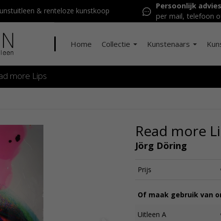
Persoonlijk advie
nstuitleen & renteloze kunstkoop
per mail, telefoon o
Home
Collectie
Kunstenaars
Kun
ad more Lips
Read more Li
Jörg Döring
Prijs
Of maak gebruik van on
Uitleen A