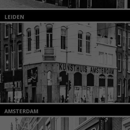
LEIDEN
Nieuwstraat 35
2312 KA Leiden
+31(0)71 – 52 84 480
info@kunsthuisleiden.nl
Lees meer
AMSTERDAM
Amstelveenseweg 135
1075 VX Amsterdam