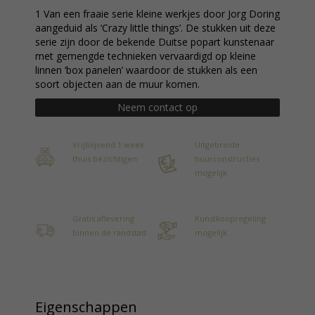
1 Van een fraaie serie kleine werkjes door Jorg Doring
aangeduid als ‘Crazy little things’. De stukken uit deze
serie zijn door de bekende Duitse popart kunstenaar
met gemengde technieken vervaardigd op kleine
linnen ‘box panelen’ waardoor de stukken als een
soort objecten aan de muur komen.
Neem contact op
Vrijblijvend 1 week
Uitgebreide
thuis bezichtigen
huurconstructies
mogelijk
Gratis aflevering
Kunstkoopregeling
binnen de randstad
mogelijk
Eigenschappen