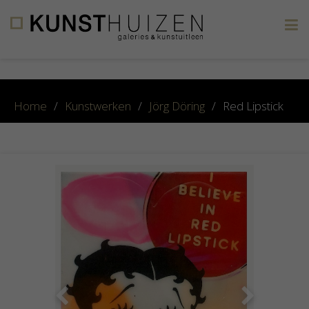
×
Home
/
Kunstwerken
/
Jörg Döring
/
Red Lipstick