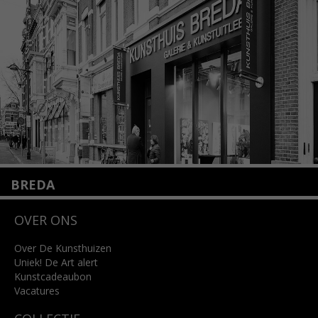
+31 (0)20 2332546
info@kunsthuisamsterdam.nl
Lees meer
BREDA
Wilhelminastraat 11
OVER ONS
4818 SB Breda
+31 (0)76 5221309
info@kunsthuisbreda.nl
Over De Kunsthuizen
Uniek! De Art alert
Kunstcadeaubon
Lees meer
Vacatures