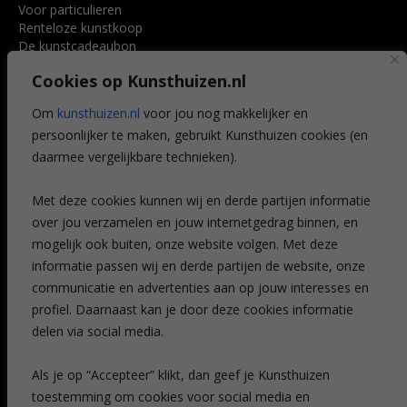
Voor particulieren
Renteloze kunstkoop
De kunstcadeaubon
Art @ Home service
Cookies op Kunsthuizen.nl
Voordelen
Referenties
Om
kunsthuizen.nl
voor jou nog makkelijker en
Veelgestelde vragen
persoonlijker te maken, gebruikt Kunsthuizen cookies (en
CONTACT
daarmee vergelijkbare technieken).
Contact
Met deze cookies kunnen wij en derde partijen informatie
Leiden
over jou verzamelen en jouw internetgedrag binnen, en
Amsterdam
mogelijk ook buiten, onze website volgen. Met deze
Breda
Favorieten
informatie passen wij en derde partijen de website, onze
Mijn art alert
communicatie en advertenties aan op jouw interesses en
profiel. Daarnaast kan je door deze cookies informatie
delen via social media.
NIEUWSBRIEF
Als je op “Accepteer” klikt, dan geef je Kunsthuizen
toestemming om cookies voor social media en