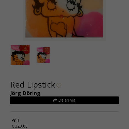
Red 
Red Lipstick
Jörg Döring
Delen via:
Prijs
€ 320,00