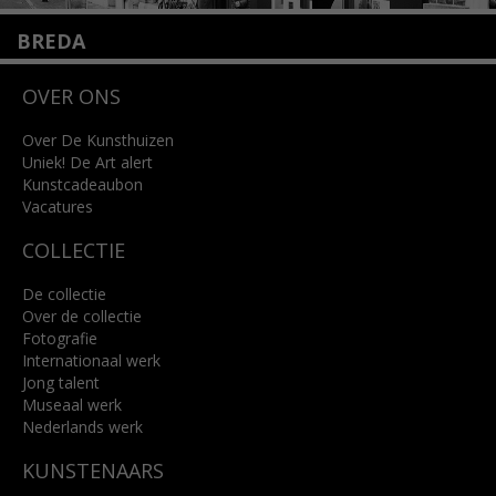
BREDA
Wilhelminastraat 11
OVER ONS
4818 SB Breda
+31 (0)76 5221309
info@kunsthuisbreda.nl
Over De Kunsthuizen
Uniek! De Art alert
Kunstcadeaubon
Lees meer
Vacatures
COLLECTIE
De collectie
Over de collectie
Fotografie
Internationaal werk
Jong talent
Museaal werk
Nederlands werk
KUNSTENAARS