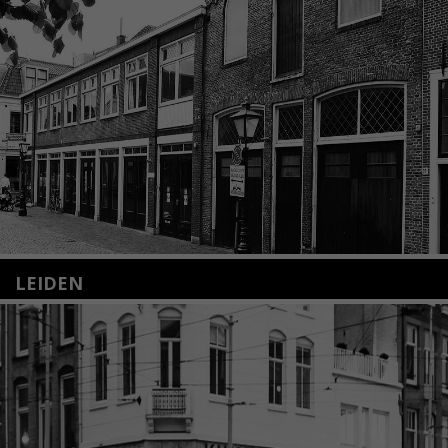
LEIDEN
Nieuwstraat 35
2312 KA Leiden
+31(0)71 – 52 84 480
info@kunsthuisleiden.nl
Lees meer