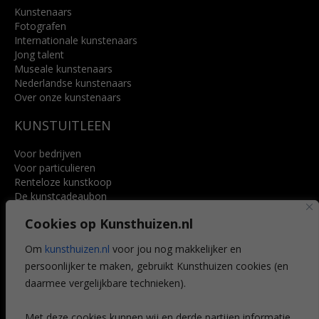
Kunstenaars
Fotografen
Internationale kunstenaars
Jong talent
Museale kunstenaars
Nederlandse kunstenaars
Over onze kunstenaars
KUNSTUITLEEN
Voor bedrijven
Voor particulieren
Renteloze kunstkoop
De kunstcadeaubon
Art @ Home service
Cookies op Kunsthuizen.nl
Voordelen
Referenties
Om
kunsthuizen.nl
voor jou nog makkelijker en
Veelgestelde vragen
persoonlijker te maken, gebruikt Kunsthuizen cookies (en
CONTACT
daarmee vergelijkbare technieken).
Contact
Met deze cookies kunnen wij en derde partijen informatie