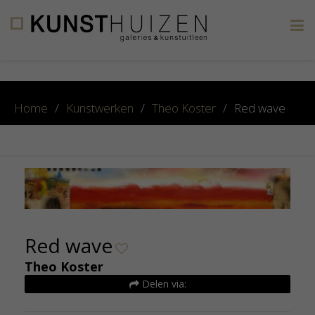
×
Home
/
Kunstwerken
/
Theo Koster
/
Red wave
Red wave
Theo Koster
Delen via: