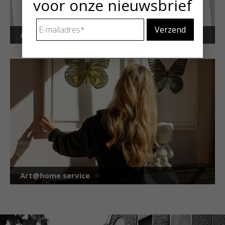
voor onze nieuwsbrief
E-
mailadres
*
Art Alert!
Art@home service