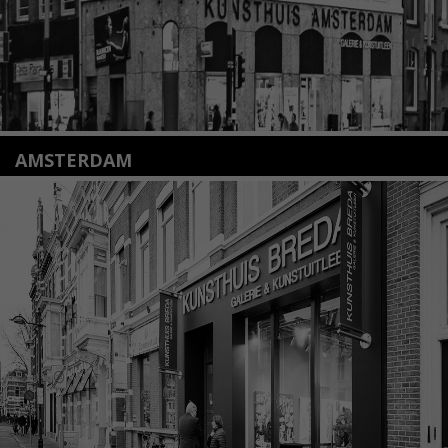
AMSTERDAM
Amstelveenseweg 135
1075 VX Amsterdam
+31 (0)20 2332546
info@kunsthuisamsterdam.nl
Lees meer