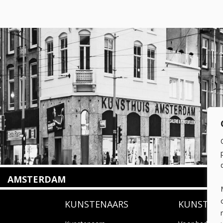
AMSTERDAM
Amstelveenseweg 135
KUNSTENAARS
KUNSTUI
1075 VX Amsterdam
+31 (0)20 2332546