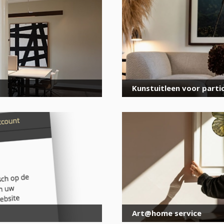
voor onze nieuwsbrief
E-
mailadres
*
Kunstuitleen voor partic
Art@home service