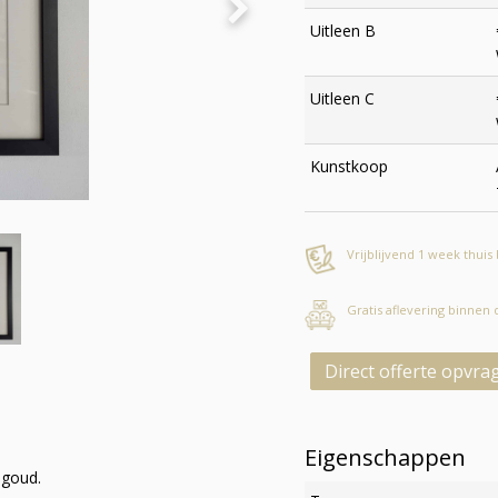
Uitleen B
Uitleen C
Kunstkoop
Vrijblijvend 1 week thuis
Gratis aflevering binnen
Direct offerte opvra
Eigenschappen
dgoud.