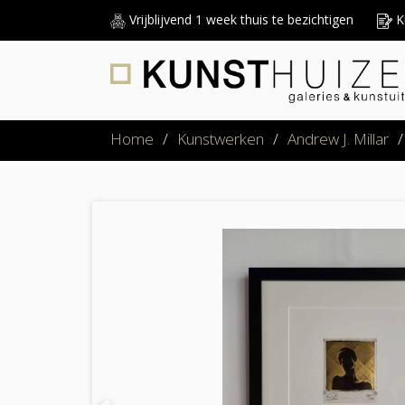
Vrijblijvend 1 week thuis te bezichtigen
Ku
Home
/
Kunstwerken
/
Andrew J. Millar
/