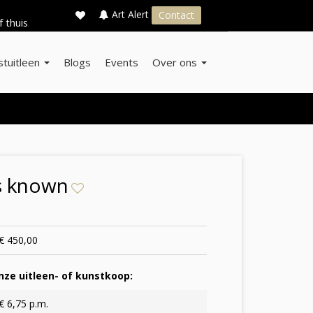
×
s
Art Alert
Contact
f thuis
stuitleen
Blogs
Events
Over ons
s known
€ 450,00
ze uitleen- of kunstkoop:
€ 6,75 p.m.