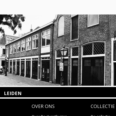
LEIDEN
Nieuwstraat 35
OVER ONS
COLLECTIE
2312 KA Leiden
+31(0)71 – 52 84 480