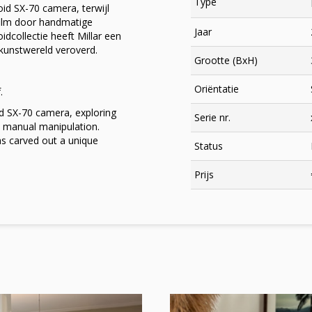
Type
oid SX-70 camera, terwijl
film door handmatige
Jaar
idcollectie heeft Millar een
kunstwereld veroverd.
Grootte (BxH)
Oriëntatie
.
id SX-70 camera, exploring
Serie nr.
gh manual manipulation.
has carved out a unique
Status
×
Prijs
Meld je aan