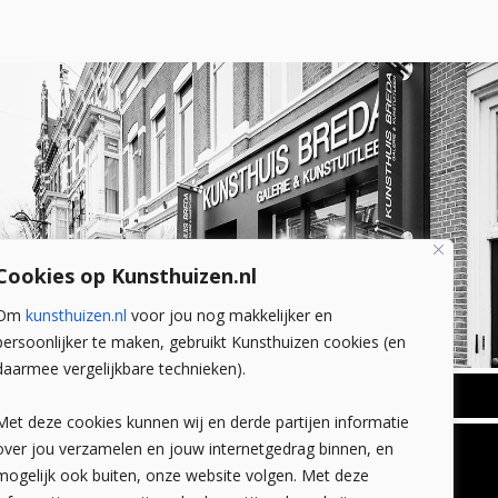
Cookies op Kunsthuizen.nl
Om
kunsthuizen.nl
voor jou nog makkelijker en
persoonlijker te maken, gebruikt Kunsthuizen cookies (en
daarmee vergelijkbare technieken).
BREDA
Met deze cookies kunnen wij en derde partijen informatie
Wilhelminastraat 11
over jou verzamelen en jouw internetgedrag binnen, en
TLEEN
CONTACT
4818 SB Breda
mogelijk ook buiten, onze website volgen. Met deze
+31 (0)76 5221309