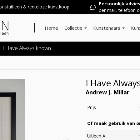
Persoonlijk advie
nstuitleen & renteloze kunstkoop
per mail, telefoon o
Home
Collectie
Kunstenaars
Kun
I Have Always known
I Have Alway
Andrew J. Millar
Prijs
Of maak gebruik van on
Uitleen A