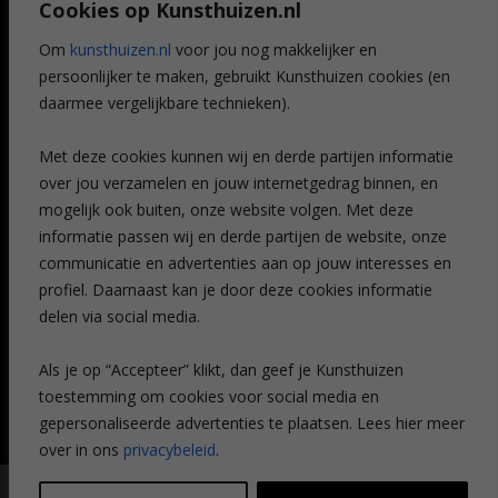
Cookies op Kunsthuizen.nl
Voordelen
Referenties
Om
kunsthuizen.nl
voor jou nog makkelijker en
Veelgestelde vragen
persoonlijker te maken, gebruikt Kunsthuizen cookies (en
CONTACT
daarmee vergelijkbare technieken).
Contact
Met deze cookies kunnen wij en derde partijen informatie
Leiden
over jou verzamelen en jouw internetgedrag binnen, en
Amsterdam
mogelijk ook buiten, onze website volgen. Met deze
Breda
Favorieten
informatie passen wij en derde partijen de website, onze
Mijn art alert
communicatie en advertenties aan op jouw interesses en
profiel. Daarnaast kan je door deze cookies informatie
delen via social media.
NIEUWSBRIEF
Als je op “Accepteer” klikt, dan geef je Kunsthuizen
toestemming om cookies voor social media en
gepersonaliseerde advertenties te plaatsen. Lees hier meer
over in ons
privacybeleid
.
© Kunsthuizen 2026 All rights reserved |
Disclaimer
|
Privacy