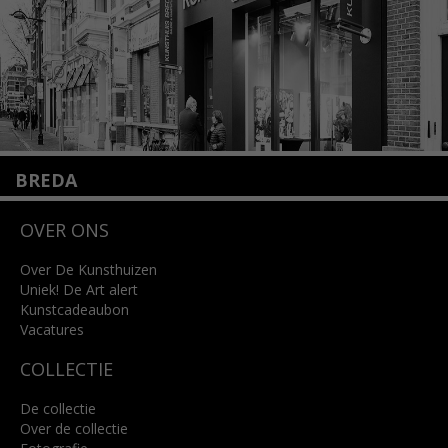
BREDA
Wilhelminastraat 11
OVER ONS
4818 SB Breda
+31 (0)76 5221309
info@kunsthuisbreda.nl
Over De Kunsthuizen
Uniek! De Art alert
Kunstcadeaubon
Lees meer
Vacatures
COLLECTIE
De collectie
Over de collectie