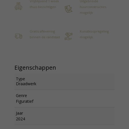
Vrijblijvend 1 week
Uitgebreide
thuis bezichtigen
huurconstructies
mogelijk
Gratis aflevering
Kunstkoopregeling
binnen de randstad
mogelijk
Eigenschappen
Type
Draadwerk
Genre
Figuratief
Jaar
2024