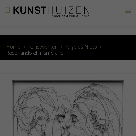
×
Home
/
Kunstwerken
/
Angeles Nieto
/
Respirando el mismo aire