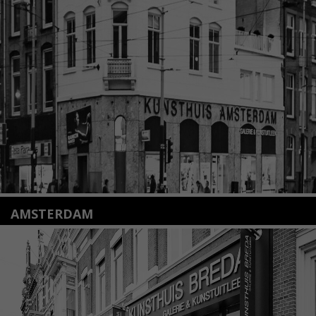
Nieuwstraat 35
2312 KA Leiden
+31(0)71 – 52 84 480
info@kunsthuisleiden.nl
Lees meer
AMSTERDAM
Amstelveenseweg 135
1075 VX Amsterdam
+31 (0)20 2332546
info@kunsthuisamsterdam.nl
Lees meer