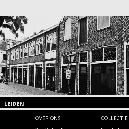
LEIDEN
Nieuwstraat 35
OVER ONS
COLLECTIE
2312 KA Leiden
+31(0)71 – 52 84 480