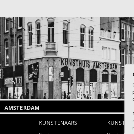
AMSTERDAM
Amstelveenseweg 135
KUNSTENAARS
KUNSTUI
1075 VX Amsterdam
+31 (0)20 2332546