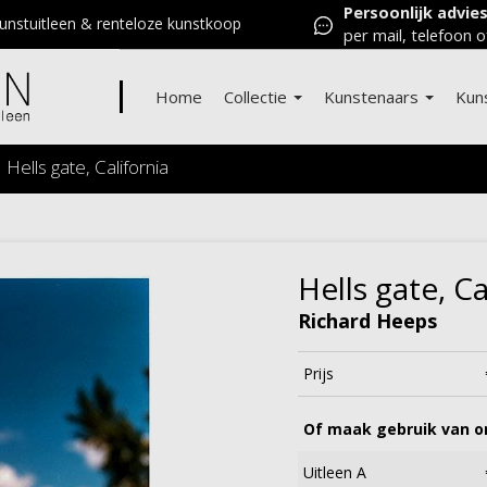
Persoonlijk advie
nstuitleen & renteloze kunstkoop
per mail, telefoon o
Home
Collectie
Kunstenaars
Kun
Hells gate, California
Hells gate, Ca
Richard Heeps
Prijs
Of maak gebruik van on
Uitleen A