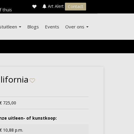
×
s
Art Alert
Contact
f thuis
stuitleen
Blogs
Events
Over ons
lifornia
€ 725,00
ze uitleen- of kunstkoop:
€ 10,88 p.m.