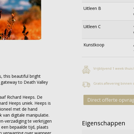
Uitleen B
Uitleen C
Kunstkoop
Vrijblijvend 1 week thuis
 this beautiful bright
e gateway to Death Valley
Gratis aflevering binnen
raaf Richard Heeps. De
Direct offerte opvra
hard Heeps uniek. Heeps is
itioneel met de hand
 van digitale manipulatie.
n-verzadiging te verkrijgen
Eigenschappen
een bepaalde tijd, plaats
 in verwarring over wanneer