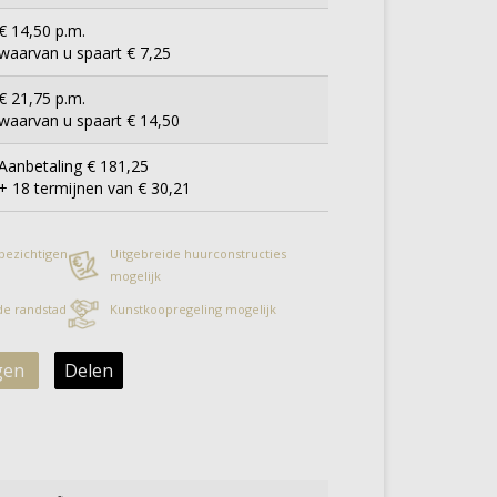
€ 14,50 p.m.
waarvan u spaart € 7,25
€ 21,75 p.m.
waarvan u spaart € 14,50
Aanbetaling € 181,25
+ 18 termijnen van € 30,21
 bezichtigen
Uitgebreide huurconstructies
mogelijk
 de randstad
Kunstkoopregeling mogelijk
gen
Delen