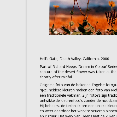
Hell’s Gate, Death Valley, California, 2000
Part of Richard Heeps ‘Dream in Colour’ Series,
capture of the desert flower was taken at th
shortly after rainfall.
Originele foto van de bekende Engelse fotog
rijke, heldere kleuren maken een foto van Ric
een traditionele vakman. Zijn foto?s zijn trad
ontwikkelde kleurenfoto’s zonder de noodzaak
Hij beheerst de techniek om een unieke kleure
en weet daardoor het werk te situeren binnen 
en cultuur. Het werk van Heeps laat de kijker