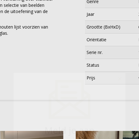
Genre
n selectie van beelden
en de uitoefening van de
Jaar
houten lijst voorzien van
Grootte (BxHxD)
las.
Oriëntatie
Serie nr.
Status
×
Prijs
Meld je aan