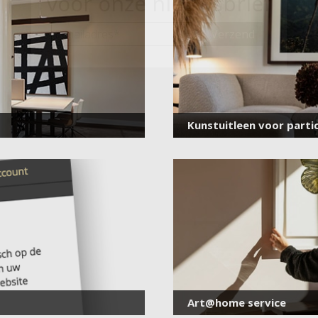
voor onze nieuwsbrief
E-
mailadres
*
Kunstuitleen voor partic
Art@home service