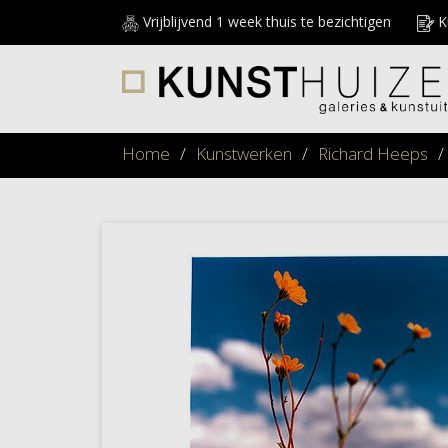
Vrijblijvend 1 week thuis te bezichtigen
Ku
Home
/
Kunstwerken
/
Richard Heeps
/