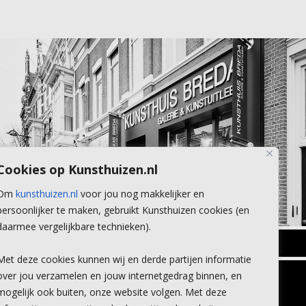
Cookies op Kunsthuizen.nl
Om
kunsthuizen.nl
voor jou nog makkelijker en
persoonlijker te maken, gebruikt Kunsthuizen cookies (en
daarmee vergelijkbare technieken).
BREDA
Met deze cookies kunnen wij en derde partijen informatie
Wilhelminastraat 11
over jou verzamelen en jouw internetgedrag binnen, en
TLEEN
CONTACT
4818 SB Breda
mogelijk ook buiten, onze website volgen. Met deze
+31 (0)76 5221309