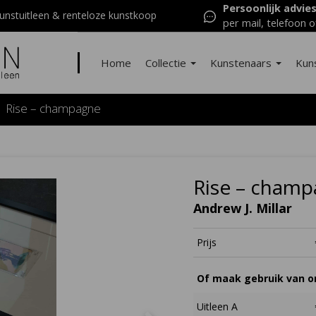
Persoonlijk advie
nstuitleen & renteloze kunstkoop
per mail, telefoon o
Home
Collectie
Kunstenaars
Kun
Rise – champagne
Rise – cham
Andrew J. Millar
Prijs
Of maak gebruik van on
Uitleen A