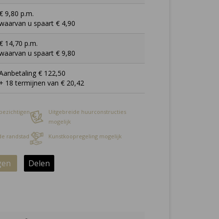
€ 9,80 p.m.
waarvan u spaart € 4,90
€ 14,70 p.m.
waarvan u spaart € 9,80
Aanbetaling € 122,50
+ 18 termijnen van € 20,42
 bezichtigen
Uitgebreide huurconstructies
mogelijk
 de randstad
Kunstkoopregeling mogelijk
gen
Delen