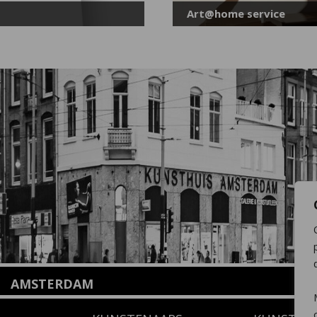
Art@home service
AMSTERDAM
Amstelveenseweg 135