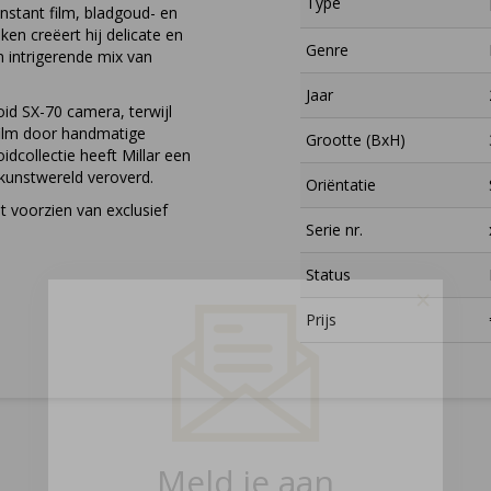
Type
nstant film, bladgoud- en
ken creëert hij delicate en
Genre
n intrigerende mix van
Jaar
oid SX-70 camera, terwijl
film door handmatige
Grootte (BxH)
idcollectie heeft Millar een
kunstwereld veroverd.
Oriëntatie
st voorzien van exclusief
Serie nr.
Status
×
Prijs
Meld je aan