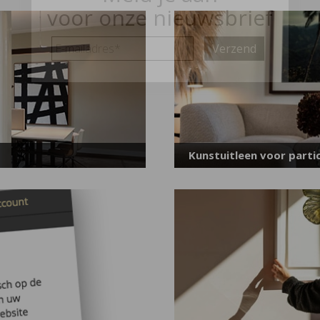
voor onze nieuwsbrief
E-
mailadres
*
Kunstuitleen voor partic