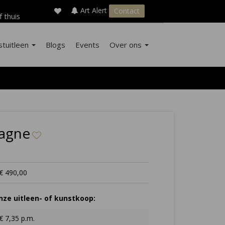
×
s
Art Alert
Contact
f thuis
stuitleen
Blogs
Events
Over ons
pagne
€ 490,00
ze uitleen- of kunstkoop:
€ 7,35 p.m.