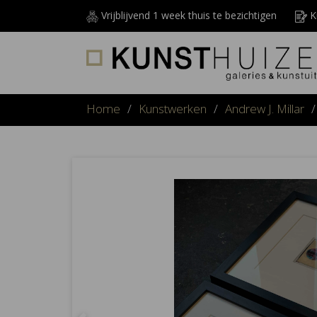
Vrijblijvend 1 week thuis te bezichtigen
Ku
Home
/
Kunstwerken
/
Andrew J. Millar
/