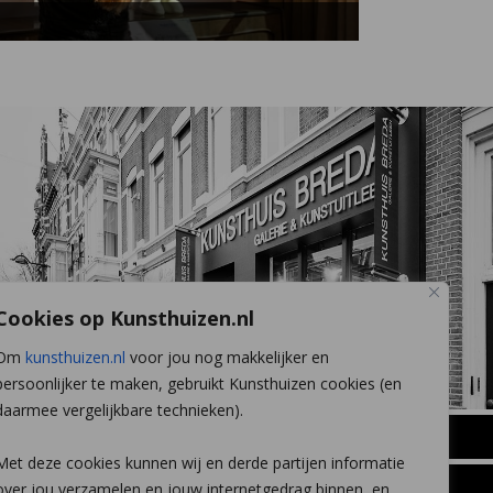
Cookies op Kunsthuizen.nl
Om
kunsthuizen.nl
voor jou nog makkelijker en
persoonlijker te maken, gebruikt Kunsthuizen cookies (en
daarmee vergelijkbare technieken).
BREDA
Met deze cookies kunnen wij en derde partijen informatie
Wilhelminastraat 11
over jou verzamelen en jouw internetgedrag binnen, en