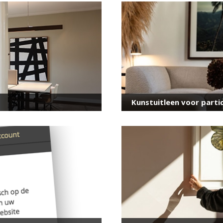
voor onze nieuwsbrief
E-
mailadres
*
Kunstuitleen voor partic