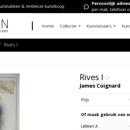
Persoonlijk advie
nstuitleen & renteloze kunstkoop
per mail, telefoon o
Home
Collectie
Kunstenaars
Kun
/
Rives I
Rives I
James Coignard
Prijs
Of maak gebruik van on
Uitleen A