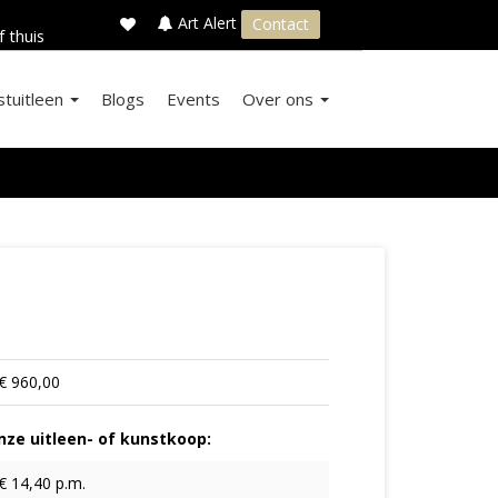
×
s
Art Alert
Contact
f thuis
stuitleen
Blogs
Events
Over ons
€ 960,00
ze uitleen- of kunstkoop:
€ 14,40 p.m.