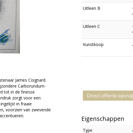
Uitleen B
Uitleen C
Kunstkoop
stenaar James Coignard.
bijzondere Carborundum-
d tot in de finesse
Direct offerte opvra
endruk zorgt voor een
ingelijst in fraaie
ten, voorzien van zwevende
 accentueren.
Eigenschappen
Type