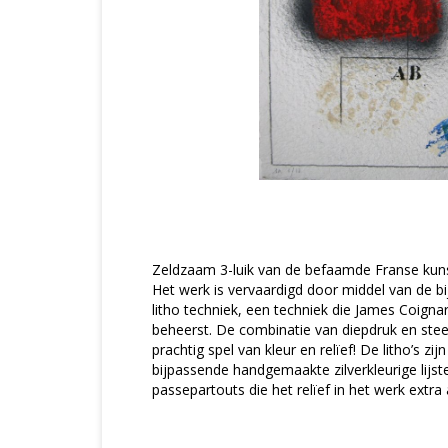
Zeldzaam 3-luik van de befaamde Franse kun
Het werk is vervaardigd door middel van de 
litho techniek, een techniek die James Coignar
beheerst. De combinatie van diepdruk en ste
prachtig spel van kleur en relïef! De litho’s zijn 
bijpassende handgemaakte zilverkleurige lijs
passepartouts die het relïef in het werk extra