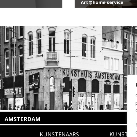
Art@home service
AMSTERDAM
Amstelveenseweg 135
KUNSTENAARS
KUNSTUI
1075 VX Amsterdam