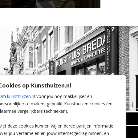
Cookies op Kunsthuizen.nl
Om
kunsthuizen.nl
voor jou nog makkelijker en
persoonlijker te maken, gebruikt Kunsthuizen cookies (en
daarmee vergelijkbare technieken).
BREDA
Met deze cookies kunnen wij en derde partijen informatie
Wilhelminastraat 11
over jou verzamelen en jouw internetgedrag binnen, en
TLEEN
CONTACT
4818 SB Breda