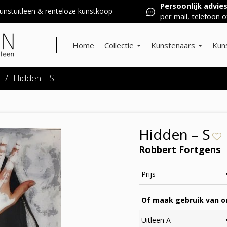
Persoonlijk advie
nstuitleen & renteloze kunstkoop
per mail, telefoon o
Home
Collectie
Kunstenaars
Kun
/
Hidden – S
Hidden – S
Robbert Fortgens
Prijs
Of maak gebruik van on
Uitleen A