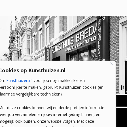
Cookies op Kunsthuizen.nl
Om
kunsthuizen.nl
voor jou nog makkelijker en
persoonlijker te maken, gebruikt Kunsthuizen cookies (en
daarmee vergelijkbare technieken).
BREDA
Met deze cookies kunnen wij en derde partijen informatie
Wilhelminastraat 11
over jou verzamelen en jouw internetgedrag binnen, en
TLEEN
CONTACT
4818 SB Breda
mogelijk ook buiten, onze website volgen. Met deze
+31 (0)76 5221309