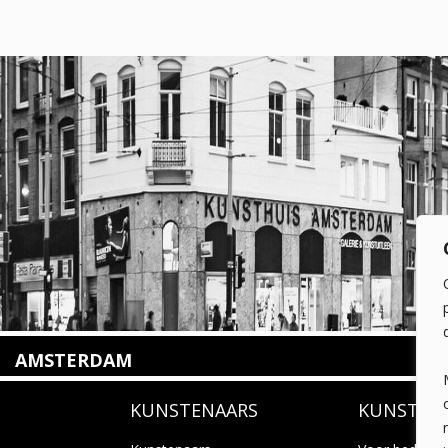
AMSTERDAM
Amstelveenseweg 135
KUNSTENAARS
KUNSTUI
1075 VX Amsterdam
+31 (0)20 2332546