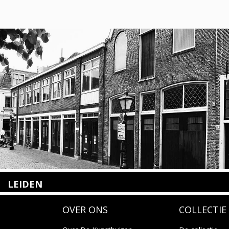
LEIDEN
Nieuwstraat 35
OVER ONS
COLLECTIE
2312 KA Leiden
+31(0)71 – 52 84 480