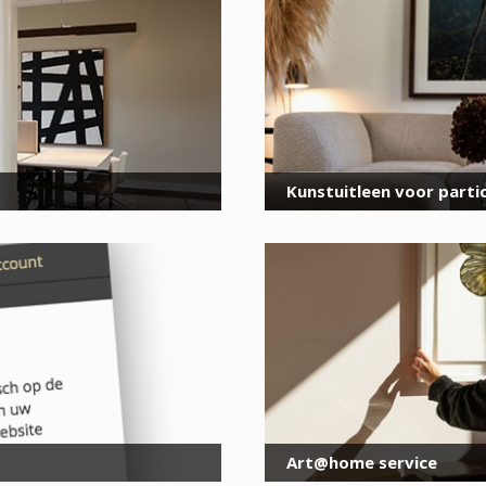
voor onze nieuwsbrief
E-
mailadres
*
Kunstuitleen voor partic
Art@home service