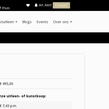
×
s
Art Alert
Contact
f thuis
stuitleen
Blogs
Events
Over ons
€ 495,00
ze uitleen- of kunstkoop:
€ 7,43 p.m.