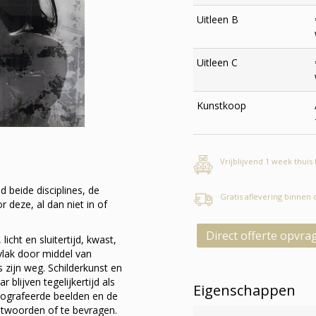
Uitleen B
Uitleen C
Kunstkoop
Vrijblijvend 1 week thuis
 beide disciplines, de
Gratis aflevering binnen
r deze, al dan niet in of
Direct offerte opvra
icht en sluitertijd, kwast,
lak door middel van
 zijn weg. Schilderkunst en
 blijven tegelijkertijd als
Eigenschappen
tografeerde beelden en de
antwoorden of te bevragen.