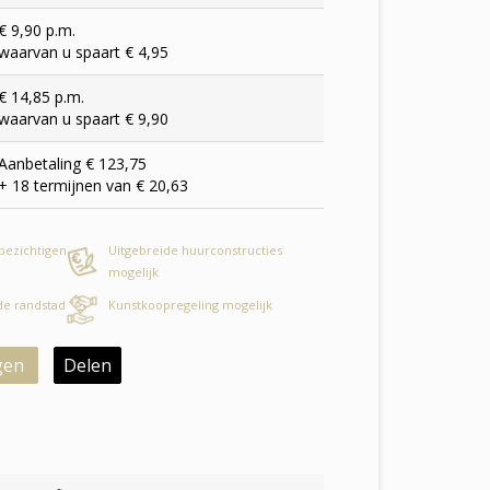
€ 9,90 p.m.
waarvan u spaart € 4,95
€ 14,85 p.m.
waarvan u spaart € 9,90
Aanbetaling € 123,75
+ 18 termijnen van € 20,63
 bezichtigen
Uitgebreide huurconstructies
mogelijk
 de randstad
Kunstkoopregeling mogelijk
gen
Delen