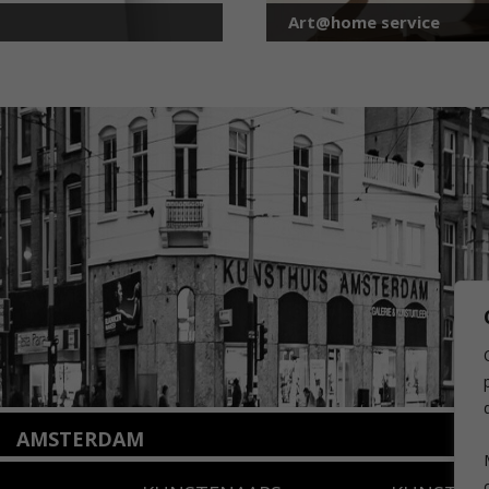
Art@home service
AMSTERDAM
Amstelveenseweg 135