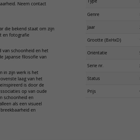
Type
baarheid. Neem contact
Genre
Jaar
r die bekend staat om zijn
t en fotografie
Grootte (BxHxD)
eid van schoonheid en het
Oriëntatie
e Japanse filosofie van
Serie nr.
in zijn werk is het
Status
 bovenste laag van het
eïnspireerd is door de
 associaties op van oude
Prijs
an schoonheid en
alleen als een visueel
 breekbaarheid en