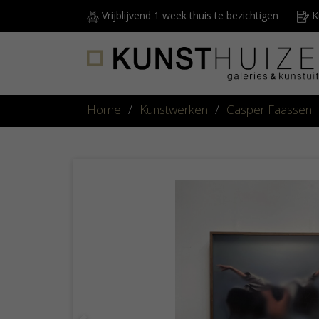
Vrijblijvend 1 week thuis te bezichtigen
Ku
Home
/
Kunstwerken
/
Casper Faassen