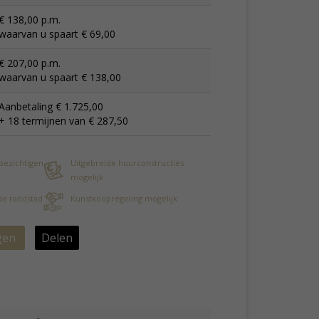
€ 138,00 p.m.
waarvan u spaart € 69,00
€ 207,00 p.m.
waarvan u spaart € 138,00
Aanbetaling € 1.725,00
+ 18 termijnen van € 287,50
 bezichtigen
Uitgebreide huurconstructies
mogelijk
 de randstad
Kunstkoopregeling mogelijk
gen
Delen