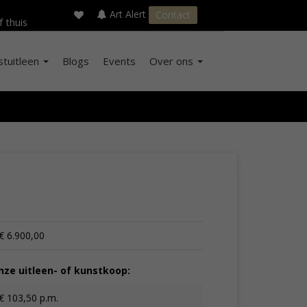
×
s
Art Alert
Contact
f thuis
stuitleen
Blogs
Events
Over ons
€ 6.900,00
ze uitleen- of kunstkoop:
€ 103,50 p.m.