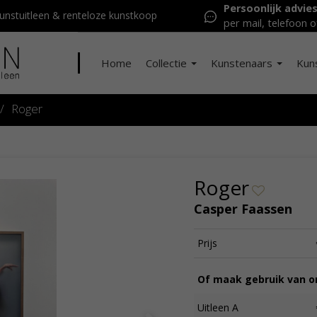
Persoonlijk advie
nstuitleen & renteloze kunstkoop
per mail, telefoon o
Home
Collectie
Kunstenaars
Kun
/
Roger
Roger
Casper Faassen
Prijs
Of maak gebruik van on
Uitleen A