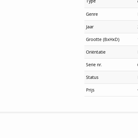
Type
Genre
Jaar
Grootte (BxHxD)
Oriëntatie
Serie nr.
Status
×
Prijs
Meld je aan