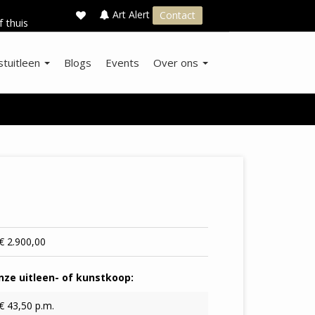
×
s
Art Alert
Contact
f thuis
stuitleen
Blogs
Events
Over ons
€ 2.900,00
ze uitleen- of kunstkoop:
€ 43,50 p.m.