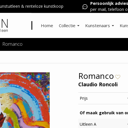
Persoonlijk advie
nstuitleen & renteloze kunstkoop
per mail, telefoon o
Home
Collectie
Kunstenaars
Kun
Romanco
Romanco
Claudio Roncoli
Prijs
Of maak gebruik van on
Uitleen A