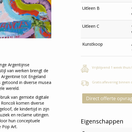
Uitleen B
Uitleen C
Kunstkoop
onge Argentijnse
Vrijblijvend 1 week thuis
tijl van werken brengt de
 Argentinië tot Engeland
ls getoond in diverse musea
Gratis aflevering binnen
ele wereld.
bruik van gemixte digitale
Direct offerte opvra
n Roncoli komen diverse
loof, de kindertijd in zijn
uziek en reclame uitingen.
Eigenschappen
door hun conceptuele
 Pop Art.