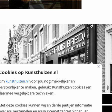
Cookies op Kunsthuizen.nl
Om
kunsthuizen.nl
voor jou nog makkelijker en
persoonlijker te maken, gebruikt Kunsthuizen cookies (en
daarmee vergelijkbare technieken).
BREDA
Met deze cookies kunnen wij en derde partijen informatie
Wilhelminastraat 11
over jou verzamelen en jouw internetgedrag binnen, en