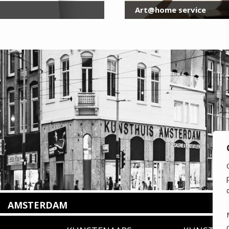
Art@home service
AMSTERDAM
Amstelveenseweg 135