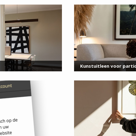
voor onze nieuwsbrief
E-
mailadres
*
Kunstuitleen voor partic