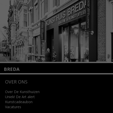
+31 (0)20 2332546
info@kunsthuisamsterdam.nl
Lees meer
BREDA
Wilhelminastraat 11
OVER ONS
4818 SB Breda
+31 (0)76 5221309
info@kunsthuisbreda.nl
Over De Kunsthuizen
Uniek! De Art alert
Kunstcadeaubon
Lees meer
Vacatures