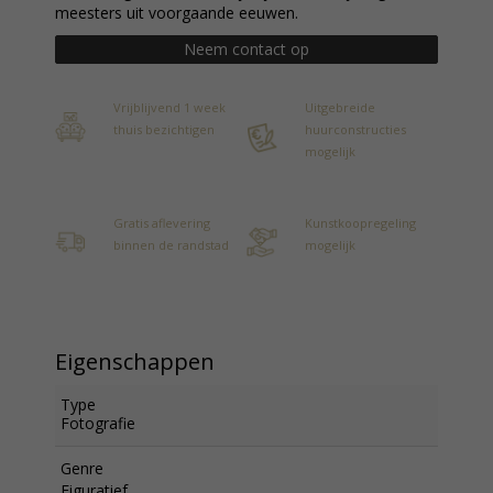
meesters uit voorgaande eeuwen.
Neem contact op
Vrijblijvend 1 week
Uitgebreide
thuis bezichtigen
huurconstructies
mogelijk
Gratis aflevering
Kunstkoopregeling
binnen de randstad
mogelijk
Eigenschappen
Type
Fotografie
Genre
Figuratief