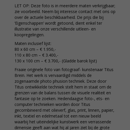
LET OP: Deze foto is in meerdere maten verkrijgbaar;
zie voorbeeld. Neem bij interesse contact met ons op
over de actuele beschikbaarheid. De prijs die bij
‘Eigenschappen’ wordt getoond, dient enkel ter
illustratie van onze verschillende uitleen- en
koopregelingen.
Maten inclusief lijst:
80 x 60 cm – € 1.950,-
110 x 80 cm – € 3.400,-
130 x 100 cm – € 3.700,- (Gladde barok lijst)
Fraaie originele foto van fotograaf- kunstenaar Titus
Brein. Het werk is vervaardigd middels de
zogenaamde photo phusion techniek. Deze door
Titus ontwikkelde techniek stelt hem in staat om de
grenzen van de balans tussen de visuele realiteit en
fantasie op te zoeken. Hedendaagse foto-, ets- en
computer technieken worden door Titus
gecombineerd met olieverf, glas, print, linnen, papier,
inkt, textiel en edelmetaal tot een nieuw beeld
waarbij het uiteindelijke kunstwerk een verrassende
dimensie geeft aan wat hij al jaren ziet bij de grote