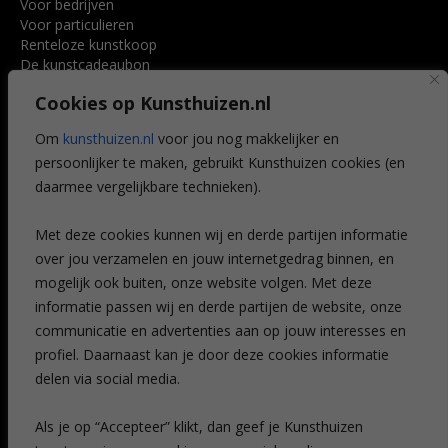
Voor bedrijven
Voor particulieren
Renteloze kunstkoop
De kunstcadeaubon
Art @ Home service
Cookies op Kunsthuizen.nl
Voordelen
Referenties
Om
kunsthuizen.nl
voor jou nog makkelijker en
Veelgestelde vragen
persoonlijker te maken, gebruikt Kunsthuizen cookies (en
CONTACT
daarmee vergelijkbare technieken).
Contact
Met deze cookies kunnen wij en derde partijen informatie
Leiden
over jou verzamelen en jouw internetgedrag binnen, en
Amsterdam
mogelijk ook buiten, onze website volgen. Met deze
Breda
Favorieten
informatie passen wij en derde partijen de website, onze
Mijn art alert
communicatie en advertenties aan op jouw interesses en
profiel. Daarnaast kan je door deze cookies informatie
delen via social media.
NIEUWSBRIEF
Als je op “Accepteer” klikt, dan geef je Kunsthuizen