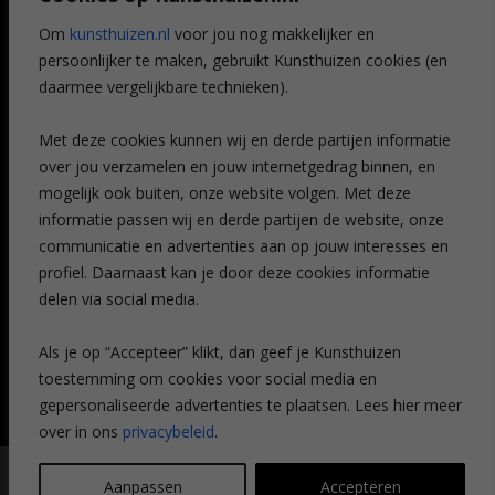
Referenties
Om
kunsthuizen.nl
voor jou nog makkelijker en
Veelgestelde vragen
persoonlijker te maken, gebruikt Kunsthuizen cookies (en
CONTACT
daarmee vergelijkbare technieken).
Contact
Met deze cookies kunnen wij en derde partijen informatie
Leiden
over jou verzamelen en jouw internetgedrag binnen, en
Amsterdam
mogelijk ook buiten, onze website volgen. Met deze
Breda
Favorieten
informatie passen wij en derde partijen de website, onze
Mijn art alert
communicatie en advertenties aan op jouw interesses en
profiel. Daarnaast kan je door deze cookies informatie
delen via social media.
NIEUWSBRIEF
Als je op “Accepteer” klikt, dan geef je Kunsthuizen
toestemming om cookies voor social media en
gepersonaliseerde advertenties te plaatsen. Lees hier meer
over in ons
privacybeleid
.
© Kunsthuizen 2026 All rights reserved |
Disclaimer
|
Privacy
Aanpassen
Accepteren