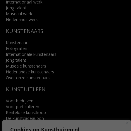
Internationaal werk
Jong talent
Museaal werk
Nederlands werk
KUNSTENAARS
Kunstenaars
Fotografen
Internationale kunstenaars
Jong talent
Museale kunstenaars
Nederlandse kunstenaars
Over onze kunstenaars
KUNSTUITLEEN
Voor bedrijven
Voor particulieren
Renteloze kunstkoop
De kunstcadeaubon
Art @ Home service
Cookies op Kunsthuizen.nl
Voordelen