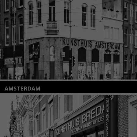
2312 KA Leiden
+31(0)71 – 52 84 480
info@kunsthuisleiden.nl
Lees meer
AMSTERDAM
Amstelveenseweg 135
1075 VX Amsterdam
+31 (0)20 2332546
info@kunsthuisamsterdam.nl
Lees meer