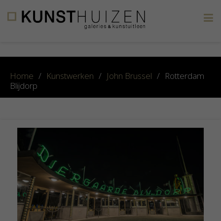
×
Home
/
Kunstwerken
/
John Brussel
/
Rotterdam
Blijdorp