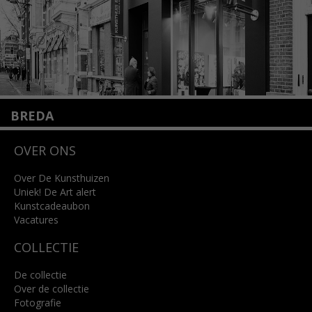
BREDA
Wilhelminastraat 11
OVER ONS
4818 SB Breda
+31 (0)76 5221309
info@kunsthuisbreda.nl
Over De Kunsthuizen
Uniek! De Art alert
Kunstcadeaubon
Lees meer
Vacatures
COLLECTIE
De collectie
Over de collectie
Fotografie