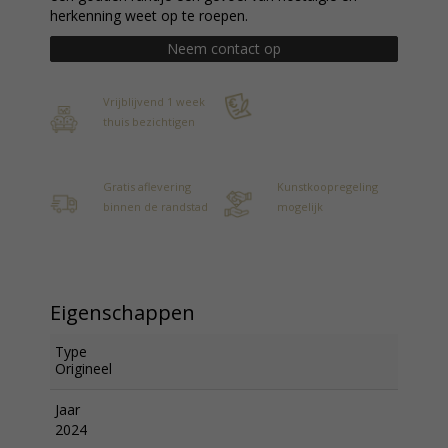
herkenning weet op te roepen.
Neem contact op
Vrijblijvend 1 week
thuis bezichtigen
Gratis aflevering
Kunstkoopregeling
binnen de randstad
mogelijk
Eigenschappen
Type
Origineel
Jaar
2024