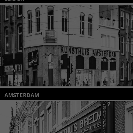
Nieuwstraat 35
2312 KA Leiden
+31(0)71 – 52 84 480
info@kunsthuisleiden.nl
Lees meer
AMSTERDAM
Amstelveenseweg 135
1075 VX Amsterdam
+31 (0)20 2332546
info@kunsthuisamsterdam.nl