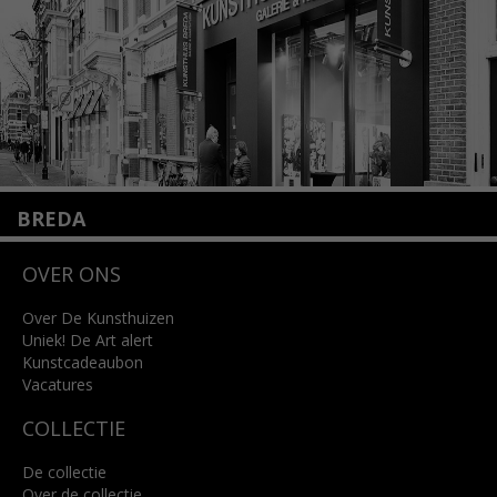
Lees meer
BREDA
Wilhelminastraat 11
OVER ONS
4818 SB Breda
+31 (0)76 5221309
info@kunsthuisbreda.nl
Over De Kunsthuizen
Uniek! De Art alert
Kunstcadeaubon
Lees meer
Vacatures
COLLECTIE
De collectie
Over de collectie