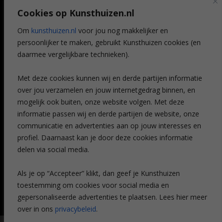
Art @ Home service
Cookies op Kunsthuizen.nl
Voordelen
Referenties
Om
kunsthuizen.nl
voor jou nog makkelijker en
Veelgestelde vragen
persoonlijker te maken, gebruikt Kunsthuizen cookies (en
CONTACT
daarmee vergelijkbare technieken).
Contact
Met deze cookies kunnen wij en derde partijen informatie
Leiden
over jou verzamelen en jouw internetgedrag binnen, en
Amsterdam
mogelijk ook buiten, onze website volgen. Met deze
Breda
Favorieten
informatie passen wij en derde partijen de website, onze
Mijn art alert
communicatie en advertenties aan op jouw interesses en
profiel. Daarnaast kan je door deze cookies informatie
delen via social media.
NIEUWSBRIEF
Als je op “Accepteer” klikt, dan geef je Kunsthuizen
toestemming om cookies voor social media en
gepersonaliseerde advertenties te plaatsen. Lees hier meer
over in ons
privacybeleid
.