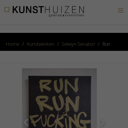
×
Home
/
Kunstwerken
/
Selwyn Senatori
/
Run