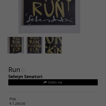
SelwynSenatoriRun30x40cmKunsthuizen (2)
Selw
Run
Selwyn Senatori
Delen via:
Prijs
€ 1.250,00