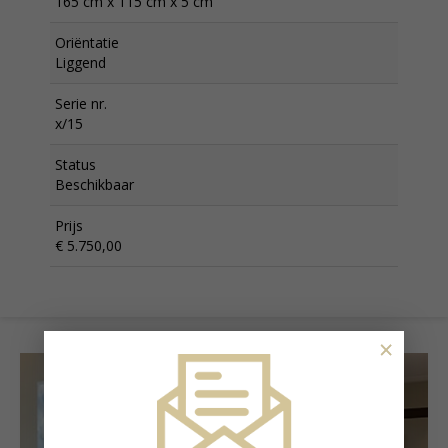
165 cm x 115 cm x 5 cm
Oriëntatie
Liggend
Serie nr.
x/15
Status
Beschikbaar
Prijs
€ 5.750,00
×