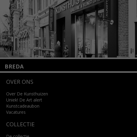
Lees meer
BREDA
Wilhelminastraat 11
OVER ONS
4818 SB Breda
+31 (0)76 5221309
info@kunsthuisbreda.nl
Over De Kunsthuizen
Uniek! De Art alert
Kunstcadeaubon
Lees meer
Vacatures
COLLECTIE
De collectie