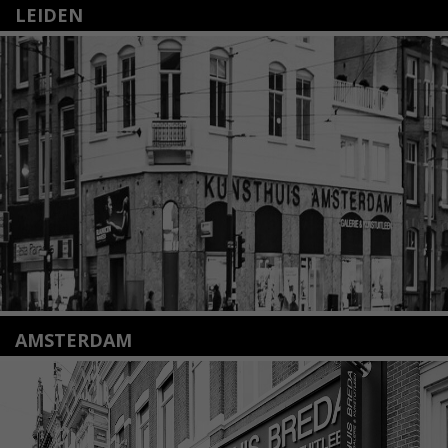
LEIDEN
Nieuwstraat 35
2312 KA Leiden
+31(0)71 – 52 84 480
info@kunsthuisleiden.nl
Lees meer
AMSTERDAM
Amstelveenseweg 135
1075 VX Amsterdam
+31 (0)20 2332546
info@kunsthuisamsterdam.nl