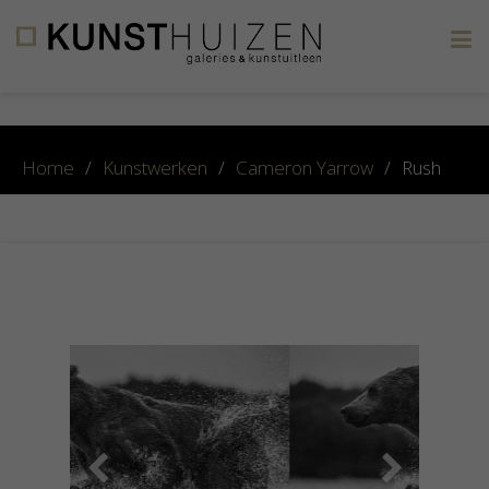
×
Home
/
Kunstwerken
/
Cameron Yarrow
/
Rush