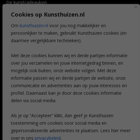
De kunstcadeaubon
Art @ Home service
Cookies op Kunsthuizen.nl
Voordelen
Referenties
Om
kunsthuizen.nl
voor jou nog makkelijker en
Veelgestelde vragen
persoonlijker te maken, gebruikt Kunsthuizen cookies (en
CONTACT
daarmee vergelijkbare technieken).
Contact
Met deze cookies kunnen wij en derde partijen informatie
Leiden
over jou verzamelen en jouw internetgedrag binnen, en
Amsterdam
mogelijk ook buiten, onze website volgen. Met deze
Breda
Favorieten
informatie passen wij en derde partijen de website, onze
Mijn art alert
communicatie en advertenties aan op jouw interesses en
profiel. Daarnaast kan je door deze cookies informatie
delen via social media.
NIEUWSBRIEF
Als je op “Accepteer” klikt, dan geef je Kunsthuizen
toestemming om cookies voor social media en
gepersonaliseerde advertenties te plaatsen. Lees hier meer
over in ons
privacybeleid
.