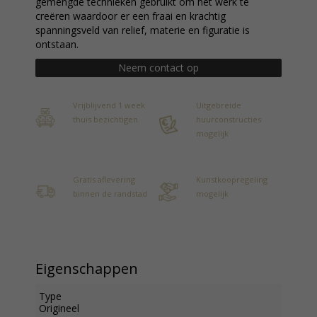
gemengde technieken gebruikt om het werk te
creëren waardoor er een fraai en krachtig
spanningsveld van relief, materie en figuratie is
ontstaan.
Neem contact op
Vrijblijvend 1 week
Uitgebreide
thuis bezichtigen
huurconstructies
mogelijk
Gratis aflevering
Kunstkoopregeling
binnen de randstad
mogelijk
Eigenschappen
Type
Origineel