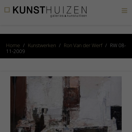
×
Home
/
Kunstwerken
/
Ron Van der Werf
/
RW 08-
11-2009