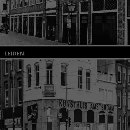
LEIDEN
Nieuwstraat 35
2312 KA Leiden
+31(0)71 – 52 84 480
info@kunsthuisleiden.nl
Lees meer