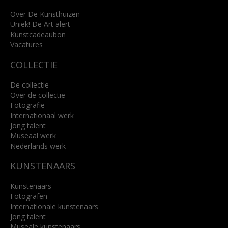
+31 (0)76 5221309
info@kunsthuisbreda.nl
Over De Kunsthuizen
Uniek! De Art alert
Kunstcadeaubon
Lees meer
Vacatures
COLLECTIE
De collectie
Over de collectie
Fotografie
Internationaal werk
Jong talent
Museaal werk
Nederlands werk
KUNSTENAARS
Kunstenaars
Fotografen
Internationale kunstenaars
Jong talent
Museale kunstenaars