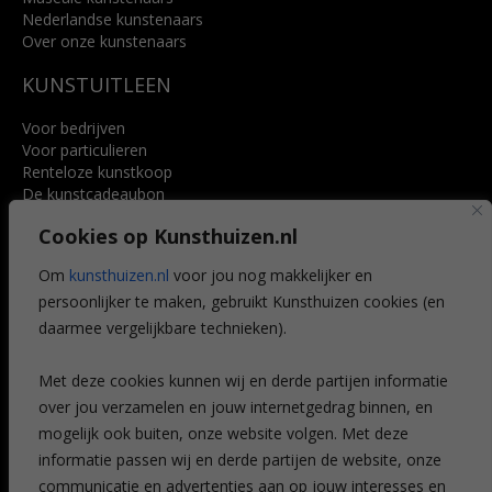
Nederlandse kunstenaars
Over onze kunstenaars
KUNSTUITLEEN
Voor bedrijven
Voor particulieren
Renteloze kunstkoop
De kunstcadeaubon
Art @ Home service
Cookies op Kunsthuizen.nl
Voordelen
Referenties
Om
kunsthuizen.nl
voor jou nog makkelijker en
Veelgestelde vragen
persoonlijker te maken, gebruikt Kunsthuizen cookies (en
CONTACT
daarmee vergelijkbare technieken).
Contact
Met deze cookies kunnen wij en derde partijen informatie
Leiden
over jou verzamelen en jouw internetgedrag binnen, en
Amsterdam
mogelijk ook buiten, onze website volgen. Met deze
Breda
Favorieten
informatie passen wij en derde partijen de website, onze
Mijn art alert
communicatie en advertenties aan op jouw interesses en