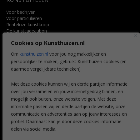
Voor bedrijven
Voor particulieren
Renteloze kunstkoop
De kunstcadeaubon
Art @ Home service
Cookies op Kunsthuizen.nl
Voordelen
Referenties
Om
kunsthuizen.nl
voor jou nog makkelijker en
Veelgestelde vragen
persoonlijker te maken, gebruikt Kunsthuizen cookies (en
CONTACT
daarmee vergelijkbare technieken).
Contact
Met deze cookies kunnen wij en derde partijen informatie
Leiden
over jou verzamelen en jouw internetgedrag binnen, en
Amsterdam
mogelijk ook buiten, onze website volgen. Met deze
Breda
Favorieten
informatie passen wij en derde partijen de website, onze
Mijn art alert
communicatie en advertenties aan op jouw interesses en
profiel. Daarnaast kan je door deze cookies informatie
delen via social media.
NIEUWSBRIEF