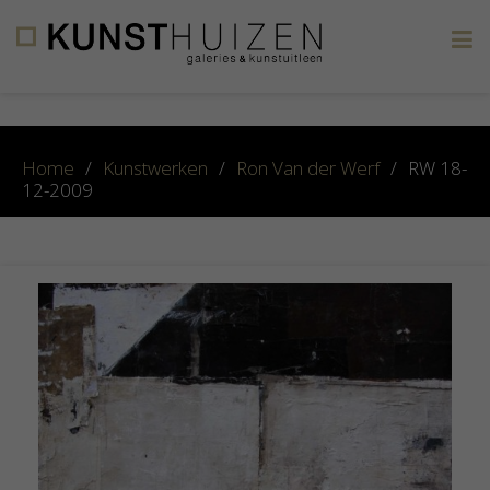
×
Home
/
Kunstwerken
/
Ron Van der Werf
/
RW 18-
12-2009