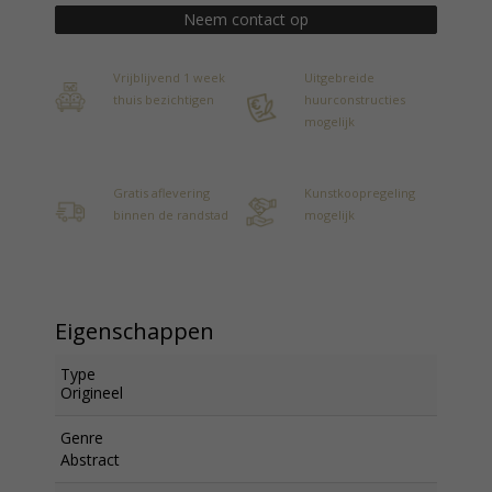
Neem contact op
Vrijblijvend 1 week
Uitgebreide
thuis bezichtigen
huurconstructies
mogelijk
Gratis aflevering
Kunstkoopregeling
binnen de randstad
mogelijk
Eigenschappen
Type
Origineel
Genre
Abstract