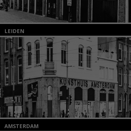
LEIDEN
Nieuwstraat 35
2312 KA Leiden
+31(0)71 – 52 84 480
info@kunsthuisleiden.nl
Lees meer
AMSTERDAM