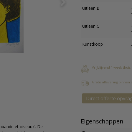
Uitleen B
Uitleen C
Kunstkoop
Vrijblijvend 1 week thuis
Gratis aflevering binnen
Direct offerte opvra
Eigenschappen
arabande et oiseaux’. De