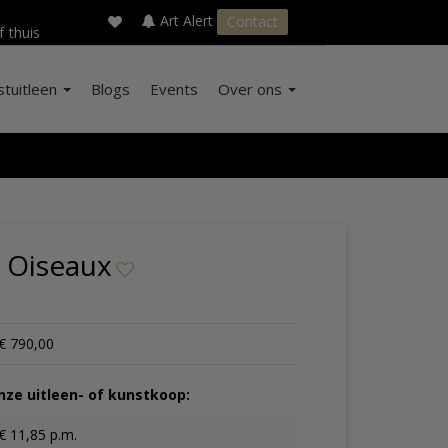
×
s
Art Alert
Contact
f thuis
stuitleen
Blogs
Events
Over ons
 Oiseaux
€ 790,00
ze uitleen- of kunstkoop:
€ 11,85 p.m.