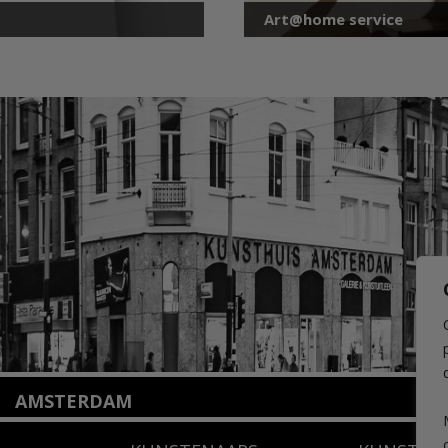
Art@home service
AMSTERDAM
Amstelveenseweg 135