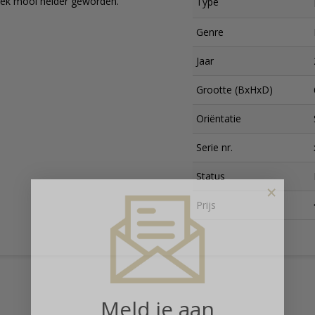
niek mooi helder geworden.
Type
Genre
Jaar
Grootte (BxHxD)
Oriëntatie
Serie nr.
Status
×
Prijs
Meld je aan