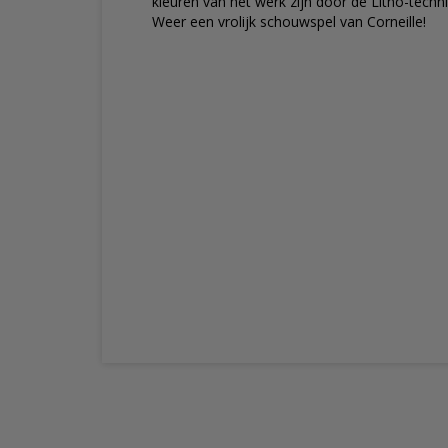
kleuren van het werk zijn door de Litho-tech
Weer een vrolijk schouwspel van Corneille!