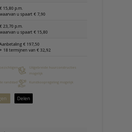
€ 15,80 p.m.
waarvan u spaart € 7,90
€ 23,70 p.m.
waarvan u spaart € 15,80
Aanbetaling € 197,50
+ 18 termijnen van € 32,92
 bezichtigen
Uitgebreide huurconstructies
mogelijk
 de randstad
Kunstkoopregeling mogelijk
gen
Delen