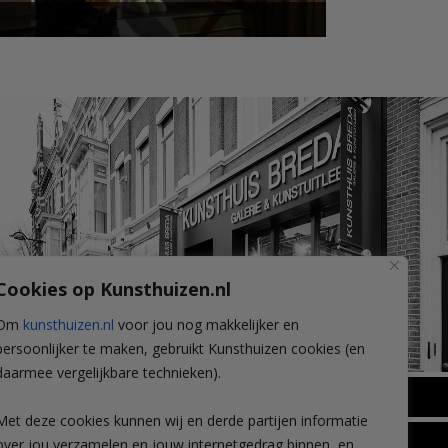
Cookies op Kunsthuizen.nl
Om
kunsthuizen.nl
voor jou nog makkelijker en
persoonlijker te maken, gebruikt Kunsthuizen cookies (en
daarmee vergelijkbare technieken).
BREDA
Met deze cookies kunnen wij en derde partijen informatie
Wilhelminastraat 11
over jou verzamelen en jouw internetgedrag binnen, en