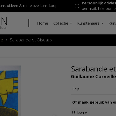
Persoonlijk advie
nstuitleen & renteloze kunstkoop
per mail, telefoon o
Home
Collectie
Kunstenaars
Kun
le
/
Sarabande et Oiseaux
Sarabande et
Guillaume Corneille
Prijs
Of maak gebruik van on
Uitleen A