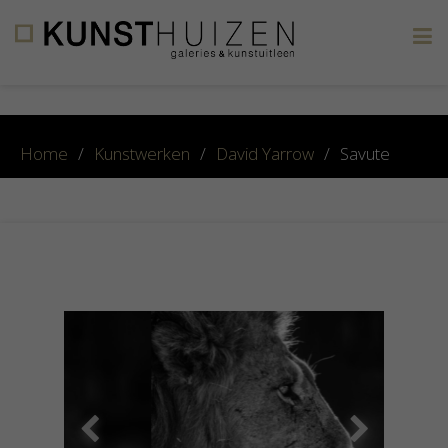
×
Home
/
Kunstwerken
/
David Yarrow
/
Savute