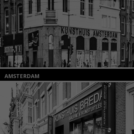
info@kunsthuisleiden.nl
Lees meer
AMSTERDAM
Amstelveenseweg 135
1075 VX Amsterdam
+31 (0)20 2332546
info@kunsthuisamsterdam.nl
Lees meer