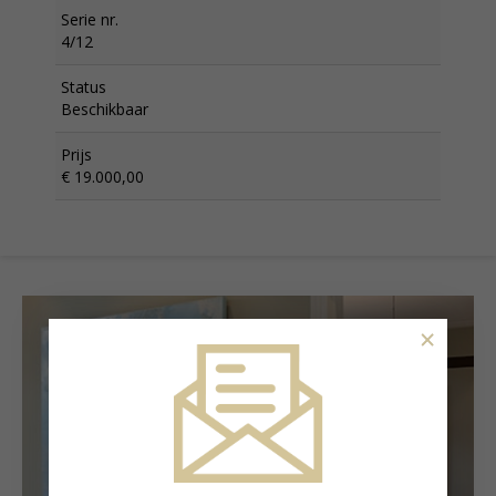
Serie nr.
4/12
Status
Beschikbaar
Prijs
€ 19.000,00
×