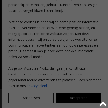
Veelgestelde vragen
persoonlijker te maken, gebruikt Kunsthuizen cookies (en
CONTACT
daarmee vergelijkbare technieken).
Contact
Met deze cookies kunnen wij en derde partijen informatie
Leiden
over jou verzamelen en jouw internetgedrag binnen, en
Amsterdam
mogelijk ook buiten, onze website volgen. Met deze
Breda
Favorieten
informatie passen wij en derde partijen de website, onze
Mijn art alert
communicatie en advertenties aan op jouw interesses en
profiel. Daarnaast kan je door deze cookies informatie
delen via social media.
NIEUWSBRIEF
Als je op “Accepteer” klikt, dan geef je Kunsthuizen
toestemming om cookies voor social media en
gepersonaliseerde advertenties te plaatsen. Lees hier meer
over in ons
privacybeleid
.
© Kunsthuizen 2026 All rights reserved |
Disclaimer
|
Privacy
Aanpassen
Accepteren
statement
| Communicatie:
Legit