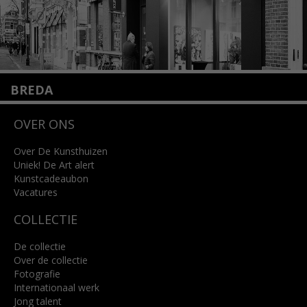
BREDA
Wilhelminastraat 11
OVER ONS
4818 SB Breda
+31 (0)76 5221309
info@kunsthuisbreda.nl
Over De Kunsthuizen
Uniek! De Art alert
Kunstcadeaubon
Lees meer
Vacatures
COLLECTIE
De collectie
Over de collectie
Fotografie
Internationaal werk
Jong talent