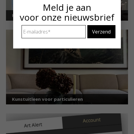
Meld je aan
voor onze nieuwsbrief
Kunstuitleen voor bedrijven
E-
mailadres
*
Kunstuitleen voor particulieren