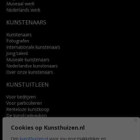
Museaal werk
Nederlands werk
KUNSTENAARS
Kunstenaars
Fotografen
Internationale kunstenaars
Jong talent
Museale kunstenaars
Nederlandse kunstenaars
Over onze kunstenaars
KUNSTUITLEEN
Voor bedrijven
Voor particulieren
Renteloze kunstkoop
De kunstcadeaubon
Art @ Home service
Cookies op Kunsthuizen.nl
Voordelen
Referenties
Om
kunsthuizen.nl
voor jou nog makkelijker en