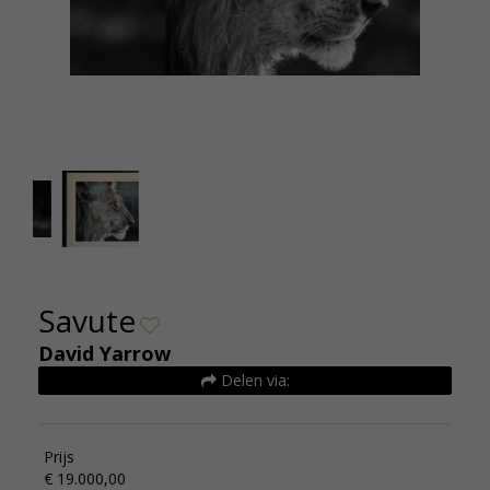
David Yarrow Savute Standard size edition of 12
183x132cm Euro18500
Savute
David Yarrow
Delen via:
Prijs
€ 19.000,00