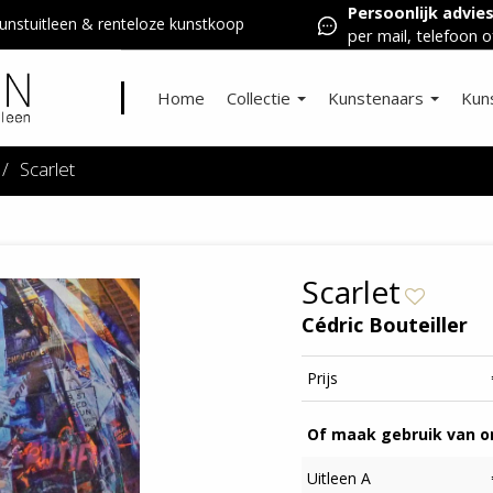
Persoonlijk advie
nstuitleen & renteloze kunstkoop
per mail, telefoon o
Home
Collectie
Kunstenaars
Kun
/
Scarlet
Scarlet
Cédric Bouteiller
Prijs
Of maak gebruik van on
Uitleen A