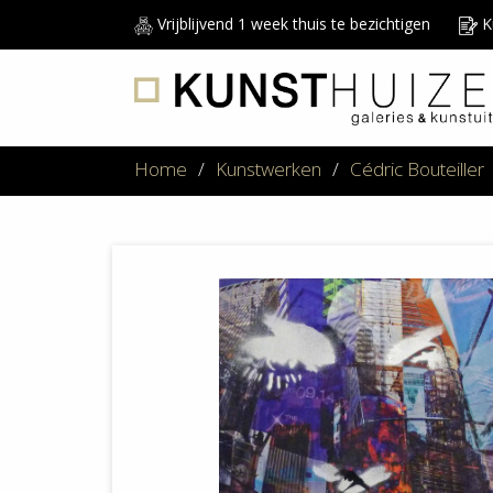
Vrijblijvend 1 week thuis te bezichtigen
Ku
Home
/
Kunstwerken
/
Cédric Bouteiller