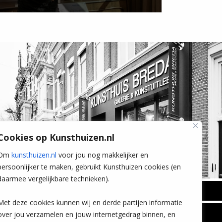
Cookies op Kunsthuizen.nl
Om
kunsthuizen.nl
voor jou nog makkelijker en
persoonlijker te maken, gebruikt Kunsthuizen cookies (en
daarmee vergelijkbare technieken).
BREDA
Met deze cookies kunnen wij en derde partijen informatie
Wilhelminastraat 11
over jou verzamelen en jouw internetgedrag binnen, en
TLEEN
CONTACT
4818 SB Breda