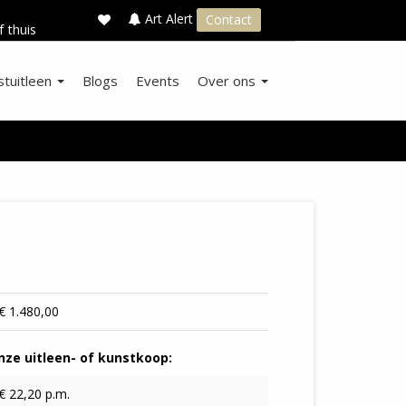
×
s
Art Alert
Contact
f thuis
stuitleen
Blogs
Events
Over ons
€ 1.480,00
ze uitleen- of kunstkoop:
€ 22,20 p.m.