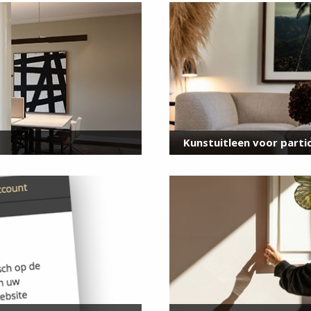
voor onze nieuwsbrief
E-
mailadres
*
Kunstuitleen voor partic