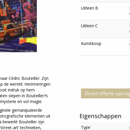
Uitleen B
Uitleen C
Kunstkoop
ar Cédric Bouteiller. Zijn
op de wereld. Herinneringen
ooit indruk op hem
Direct offerte opvra
aten slepen in Bouteiller?s
l mysterie en vol magie.
riginele gemanipuleerde
Eigenschappen
fotografische elementen uit
 bewerkt Bouteiller zijn
Type
treet-art’ technieken,