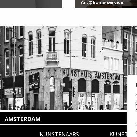
Art@home service
AMSTERDAM
Amstelveenseweg 135
KUNSTENAARS
KUNSTUI
1075 VX Amsterdam