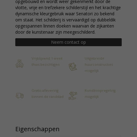
opgebouwd en wordt weer gekenmerkt door de
vlotte, vrije en trefzekere schilderstijl en het krachtige
dynamische kleurgebruik waar Senatori zo bekend
om staat. Het schilderij is vervaardigd op dubbeldik
opgespannen linnen doeken waarvan de zijkanten
door de kunstenaar zijn meegeschilderd.
Neem contact op
Vrijblijvend 1 week
Uitgebreide
thuis bezichtigen
huurconstructies
mogelijk
Gratis aflevering
Kunstkoopregeling
binnen de randstad
mogelijk
Eigenschappen