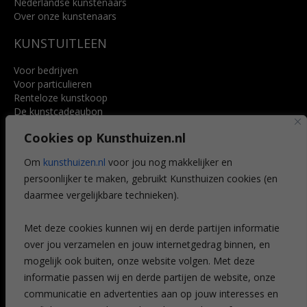
Nederlandse kunstenaars
Over onze kunstenaars
KUNSTUITLEEN
Voor bedrijven
Voor particulieren
Renteloze kunstkoop
De kunstcadeaubon
Art @ Home service
Cookies op Kunsthuizen.nl
Voordelen
Referenties
Om
kunsthuizen.nl
voor jou nog makkelijker en
Veelgestelde vragen
persoonlijker te maken, gebruikt Kunsthuizen cookies (en
CONTACT
daarmee vergelijkbare technieken).
Contact
Met deze cookies kunnen wij en derde partijen informatie
Leiden
over jou verzamelen en jouw internetgedrag binnen, en
Amsterdam
mogelijk ook buiten, onze website volgen. Met deze
Breda
Favorieten
informatie passen wij en derde partijen de website, onze
Mijn art alert
communicatie en advertenties aan op jouw interesses en