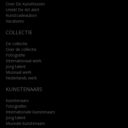
info@kunsthuisbreda.nl
Over De Kunsthuizen
Uniek! De Art alert
Kunstcadeaubon
Lees meer
Vacatures
COLLECTIE
De collectie
Over de collectie
Fotografie
Internationaal werk
Jong talent
Museaal werk
Nederlands werk
KUNSTENAARS
Kunstenaars
Fotografen
Internationale kunstenaars
Jong talent
Museale kunstenaars