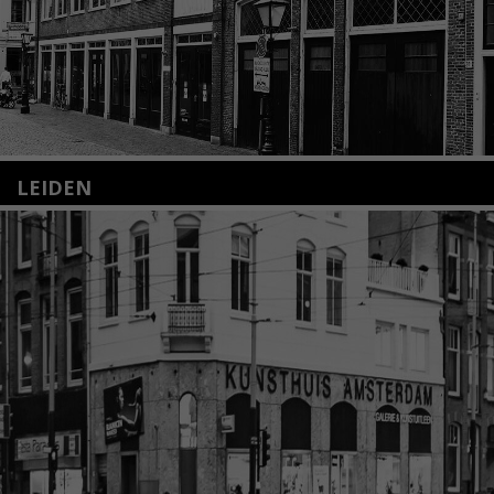
LEIDEN
Nieuwstraat 35
2312 KA Leiden
+31(0)71 – 52 84 480
info@kunsthuisleiden.nl
Lees meer