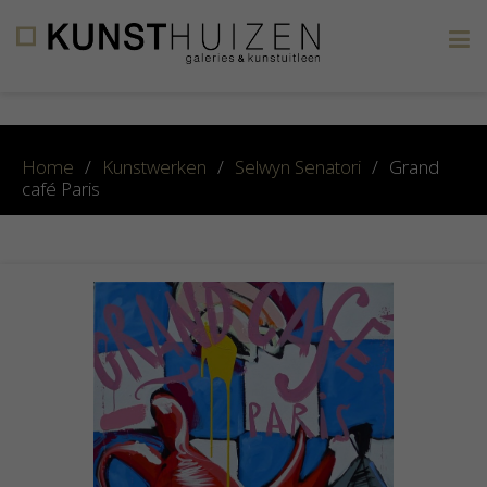
×
Home
/
Kunstwerken
/
Selwyn Senatori
/
Grand
café Paris