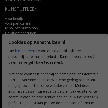
KUNSTUITLEEN
Voor bedrijven
Voor particulieren
Renteloze kunstkoop
De kunstcadeaubon
Art @ Home service
Cookies op Kunsthuizen.nl
Voordelen
Referenties
Om
kunsthuizen.nl
voor jou nog makkelijker en
Veelgestelde vragen
persoonlijker te maken, gebruikt Kunsthuizen cookies (en
CONTACT
daarmee vergelijkbare technieken).
Contact
Met deze cookies kunnen wij en derde partijen informatie
Leiden
over jou verzamelen en jouw internetgedrag binnen, en
Amsterdam
mogelijk ook buiten, onze website volgen. Met deze
Breda
Favorieten
informatie passen wij en derde partijen de website, onze
Mijn art alert
communicatie en advertenties aan op jouw interesses en
profiel. Daarnaast kan je door deze cookies informatie