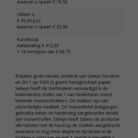
waarvan u spaart € 16,50
Uitleen C
€ 49,50 p.m.
waarvan u spaart € 33,00
Kunstkoop
Aanbetaling € 412,50
+ 18 termijnen van € 68,75
Briljante grote nieuwe zeefdruk van Selwyn Senatori
uit 2011 op 1000 (!) grams handgeschept papier.
Selwyn heeft de zeefdrukken vervaardigd in de
buitenlandse studio van 1 van Nederlands meest
bekende meesterdrukkers. De stukken zijn van
uitzonderlijke kwaliteit. De hoeveelheid drukgangen,
gebruikte inkten en handmatig aangebrachte details
zijn onovertroffen. Selwyn heeft tijdens de productie
alle teksten met de hand op de stukken aangebracht
waardoor er nog meer diepte en dynamiek in de
stukken is ontstaan en niet 1 zeefdruk hetzelfde is.