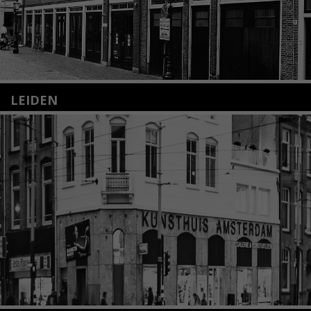
LEIDEN
Nieuwstraat 35
2312 KA Leiden
+31(0)71 – 52 84 480
info@kunsthuisleiden.nl
Lees meer