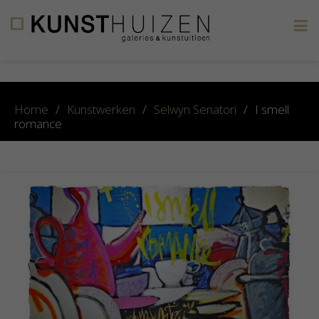
×
Home
/
Kunstwerken
/
Selwyn Senatori
/
I smell
romance