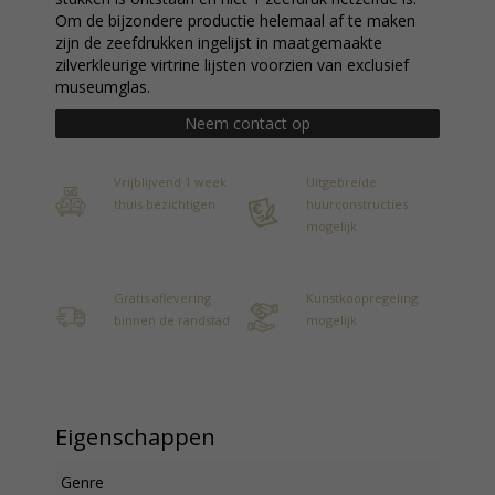
Om de bijzondere productie helemaal af te maken
zijn de zeefdrukken ingelijst in maatgemaakte
zilverkleurige virtrine lijsten voorzien van exclusief
museumglas.
Neem contact op
Vrijblijvend 1 week
Uitgebreide
thuis bezichtigen
huurconstructies
mogelijk
Gratis aflevering
Kunstkoopregeling
binnen de randstad
mogelijk
Eigenschappen
Genre