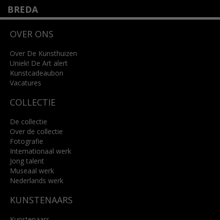
BREDA
Wilhelminastraat 11
OVER ONS
4818 SB Breda
+31 (0)76 5221309
info@kunsthuisbreda.nl
Over De Kunsthuizen
Uniek! De Art alert
Kunstcadeaubon
Lees meer
Vacatures
COLLECTIE
De collectie
Over de collectie
Fotografie
Internationaal werk
Jong talent
Museaal werk
Nederlands werk
KUNSTENAARS
Kunstenaars