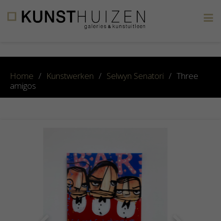
×
Home
/
Kunstwerken
/
Selwyn Senatori
/
Three
amigos