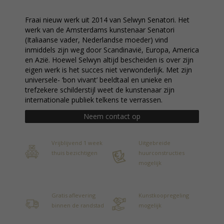
Fraai nieuw werk uit 2014 van Selwyn Senatori. Het
werk van de Amsterdams kunstenaar Senatori
(Italiaanse vader, Nederlandse moeder) vind
inmiddels zijn weg door Scandinavië, Europa, America
en Azië. Hoewel Selwyn altijd bescheiden is over zijn
eigen werk is het succes niet verwonderlijk. Met zijn
universele- ‘bon vivant’ beeldtaal en unieke en
trefzekere schilderstijl weet de kunstenaar zijn
internationale publiek telkens te verrassen.
Neem contact op
Vrijblijvend 1 week
Uitgebreide
thuis bezichtigen
huurconstructies
mogelijk
Gratis aflevering
Kunstkoopregeling
binnen de randstad
mogelijk