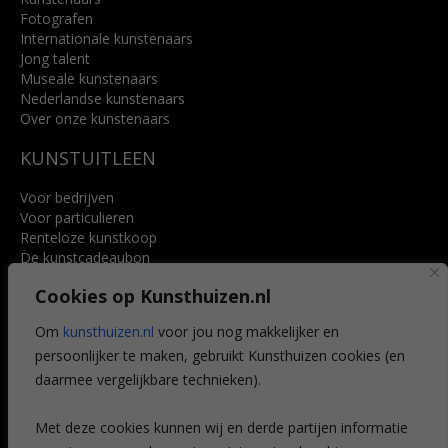
Fotografen
Internationale kunstenaars
Jong talent
Museale kunstenaars
Nederlandse kunstenaars
Over onze kunstenaars
KUNSTUITLEEN
Voor bedrijven
Voor particulieren
Renteloze kunstkoop
De kunstcadeaubon
Art @ Home service
Cookies op Kunsthuizen.nl
Voordelen
Referenties
Om
kunsthuizen.nl
voor jou nog makkelijker en
Veelgestelde vragen
persoonlijker te maken, gebruikt Kunsthuizen cookies (en
CONTACT
daarmee vergelijkbare technieken).
Contact
Met deze cookies kunnen wij en derde partijen informatie
Leiden