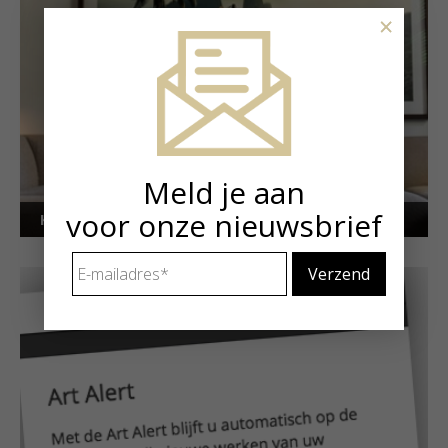
×
Meld je aan
voor onze nieuwsbrief
Kunstuitleen voor particulieren
E-
mailadres
*