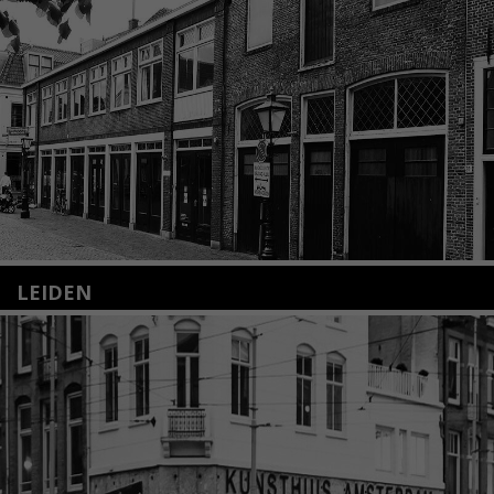
LEIDEN
Nieuwstraat 35
2312 KA Leiden
+31(0)71 – 52 84 480
info@kunsthuisleiden.nl
Lees meer