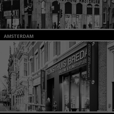
AMSTERDAM
Amstelveenseweg 135
1075 VX Amsterdam
+31 (0)20 2332546
info@kunsthuisamsterdam.nl
Lees meer