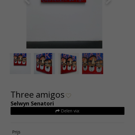
Selwyn Senatori - Three Amigos origineel
Selwyn 
100x100 de Kunsthuizen
Three amigos
Selwyn Senatori
Delen via:
Prijs