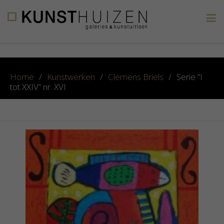
×
Home
/
Kunstwerken
/
Clemens Briels
/
Serie “I
tot XXIV” nr. XVI