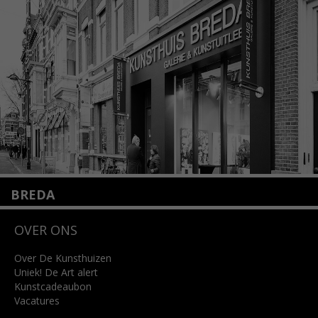
+31 (0)20 2332546
info@kunsthuisamsterdam.nl
Lees meer
BREDA
Wilhelminastraat 11
OVER ONS
4818 SB Breda
+31 (0)76 5221309
info@kunsthuisbreda.nl
Over De Kunsthuizen
Uniek! De Art alert
Kunstcadeaubon
Lees meer
Vacatures