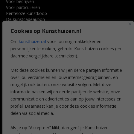
Voor bedrijven
Voor particulieren
Renteloze kunstkoop
De kunstcadeaubon
Art @ Home service
Cookies op Kunsthuizen.nl
Voordelen
Referenties
Om
kunsthuizen.nl
voor jou nog makkelijker en
Veelgestelde vragen
persoonlijker te maken, gebruikt Kunsthuizen cookies (en
CONTACT
daarmee vergelijkbare technieken).
Contact
Met deze cookies kunnen wij en derde partijen informatie
Leiden
over jou verzamelen en jouw internetgedrag binnen, en
Amsterdam
mogelijk ook buiten, onze website volgen. Met deze
Breda
Favorieten
informatie passen wij en derde partijen de website, onze
Mijn art alert
communicatie en advertenties aan op jouw interesses en
profiel. Daarnaast kan je door deze cookies informatie
delen via social media.
NIEUWSBRIEF
Als je op “Accepteer” klikt, dan geef je Kunsthuizen