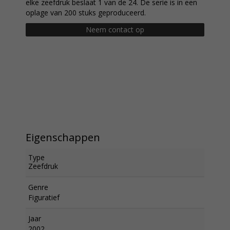
elke zeefdruk beslaat 1 van de 24. De serie is in een
oplage van 200 stuks geproduceerd.
Neem contact op
Eigenschappen
Type
Zeefdruk
Genre
Figuratief
Jaar
2002