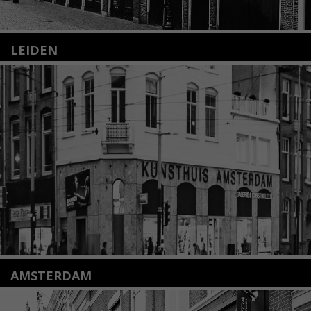
LEIDEN
Nieuwstraat 35
2312 KA Leiden
+31(0)71 – 52 84 480
info@kunsthuisleiden.nl
Lees meer
AMSTERDAM
Amstelveenseweg 135
1075 VX Amsterdam