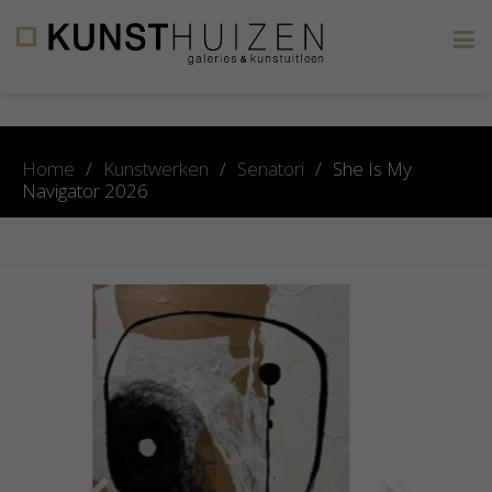
×
Home
/
Kunstwerken
/
Senatori
/
She Is My
Navigator 2026