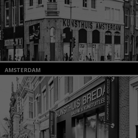
Lees meer
AMSTERDAM
Amstelveenseweg 135
1075 VX Amsterdam
+31 (0)20 2332546
info@kunsthuisamsterdam.nl
Lees meer