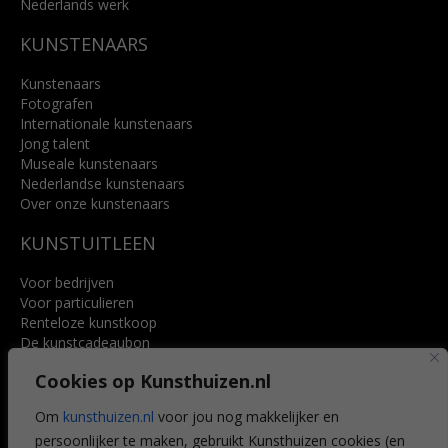
Nederlands werk
KUNSTENAARS
Kunstenaars
Fotografen
Internationale kunstenaars
Jong talent
Museale kunstenaars
Nederlandse kunstenaars
Over onze kunstenaars
KUNSTUITLEEN
Voor bedrijven
Voor particulieren
Renteloze kunstkoop
De kunstcadeaubon
Art @ Home service
Cookies op Kunsthuizen.nl
Voordelen
Referenties
Om
kunsthuizen.nl
voor jou nog makkelijker en
Veelgestelde vragen
persoonlijker te maken, gebruikt Kunsthuizen cookies (en