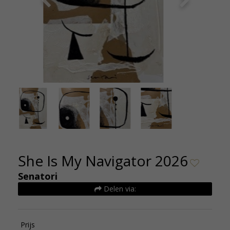
She Is My Navigator 2026 - Selwyn Senatori -
She Is 
Kunsthuizen
She Is My Navigator 2026
Senatori
Delen via:
Prijs