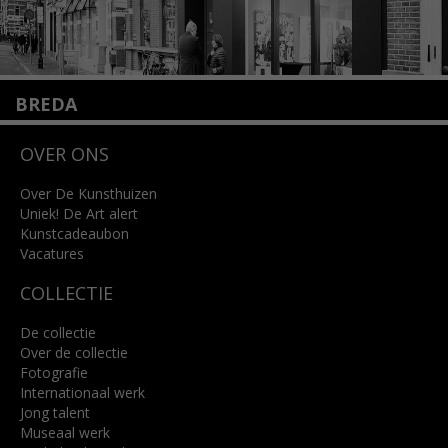
BREDA
Wilhelminastraat 11
OVER ONS
4818 SB Breda
+31 (0)76 5221309
info@kunsthuisbreda.nl
Over De Kunsthuizen
Uniek! De Art alert
Kunstcadeaubon
Lees meer
Vacatures
COLLECTIE
De collectie
Over de collectie
Fotografie
Internationaal werk
Jong talent
Museaal werk