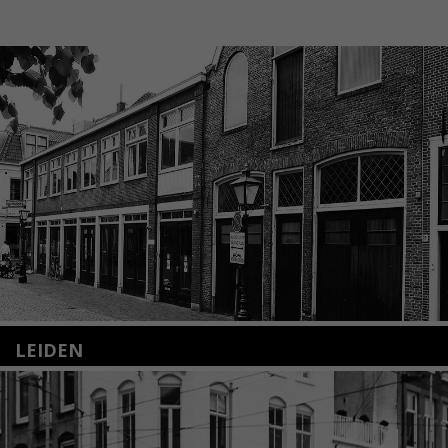
LEIDEN
Nieuwstraat 35
2312 KA Leiden
+31(0)71 – 52 84 480
info@kunsthuisleiden.nl