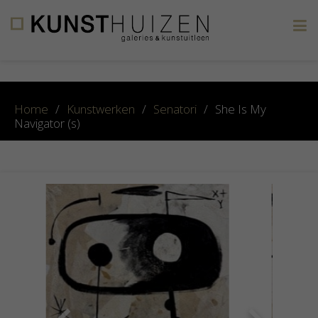
×
Home
/
Kunstwerken
/
Senatori
/
She Is My
Navigator (s)