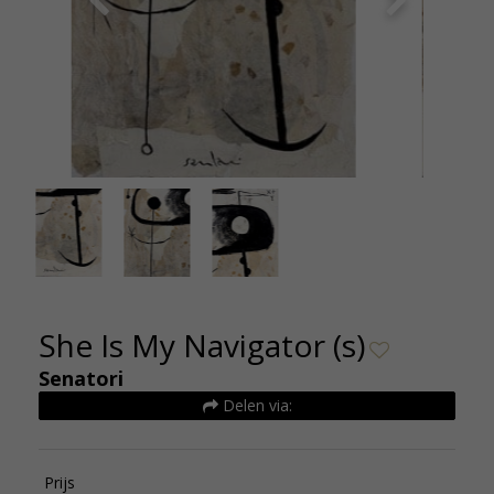
She Is My Navigator (s) 2026 - Selwyn Senatori -
She Is My
Kunsthuizen 2
She Is My Navigator (s)
Senatori
Delen via:
Prijs