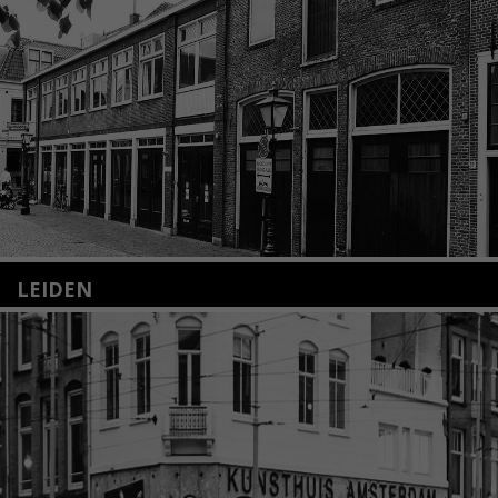
LEIDEN
Nieuwstraat 35
2312 KA Leiden
+31(0)71 – 52 84 480
info@kunsthuisleiden.nl
Lees meer