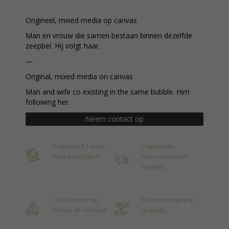
Origineel, mixed media op canvas
Man en vrouw die samen bestaan binnen dezelfde
zeepbel. Hij volgt haar.
—
Original, mixed media on canvas
Man and wife co existing in the same bubble. Him
following her.
Neem contact op
Vrijblijvend 1 week
Uitgebreide
thuis bezichtigen
huurconstructies
mogelijk
Gratis aflevering
Kunstkoopregeling
binnen de randstad
mogelijk