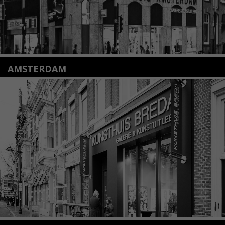
AMSTERDAM
Amstelveenseweg 135
1075 VX Amsterdam
+31 (0)20 2332546
info@kunsthuisamsterdam.nl
Lees meer