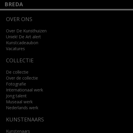
BREDA
Wilhelminastraat 11
OVER ONS
4818 SB Breda
+31 (0)76 5221309
info@kunsthuisbreda.nl
Over De Kunsthuizen
Uniek! De Art alert
Kunstcadeaubon
Lees meer
Vacatures
COLLECTIE
De collectie
Over de collectie
Fotografie
Internationaal werk
Jong talent
Museaal werk
Nederlands werk
KUNSTENAARS
Kunstenaars