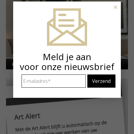
×
Meld je aan
voor onze nieuwsbrief
Kunstuitleen voor particulieren
E-
mailadres
*