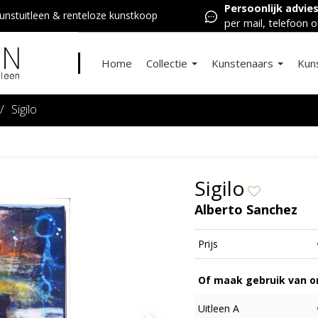
Persoonlijk advie
nstuitleen & renteloze kunstkoop
per mail, telefoon o
Home
Collectie
Kunstenaars
Kun
/
Sigilo
Sigilo
Alberto Sanchez
Prijs
Of maak gebruik van on
Uitleen A