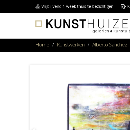
Vrijblijvend 1 week thuis te bezichtigen
Ku
Home
/
Kunstwerken
/
Alberto Sanchez