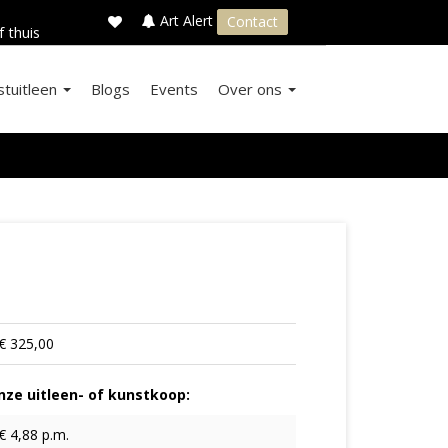
×
s
Art Alert
Contact
f thuis
stuitleen
Blogs
Events
Over ons
€ 325,00
ze uitleen- of kunstkoop:
€ 4,88 p.m.