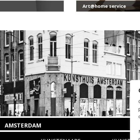
Art@home service
AMSTERDAM
Amstelveenseweg 135