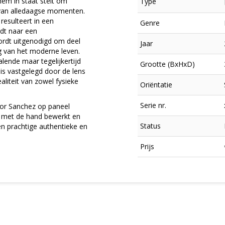
hem in staat stelt om
Type
 van alledaagse momenten.
resulteert in een
Genre
idt naar een
wordt uitgenodigd om deel
Jaar
g van het moderne leven.
lende maar tegelijkertijd
Grootte (BxHxD)
 is vastgelegd door de lens
aliteit van zowel fysieke
Oriëntatie
Serie nr.
door Sanchez op paneel
 met de hand bewerkt en
Status
n prachtige authentieke en
×
Prijs
Meld je aan