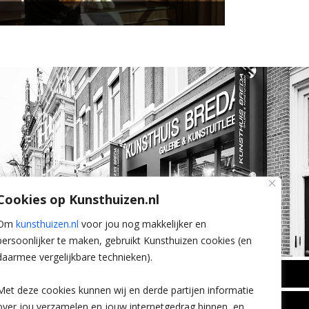
Cookies op Kunsthuizen.nl
Om
kunsthuizen.nl
voor jou nog makkelijker en
persoonlijker te maken, gebruikt Kunsthuizen cookies (en
daarmee vergelijkbare technieken).
BREDA
Met deze cookies kunnen wij en derde partijen informatie
Wilhelminastraat 11
over jou verzamelen en jouw internetgedrag binnen, en