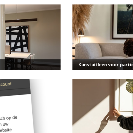
voor onze nieuwsbrief
E-
mailadres
*
Kunstuitleen voor partic