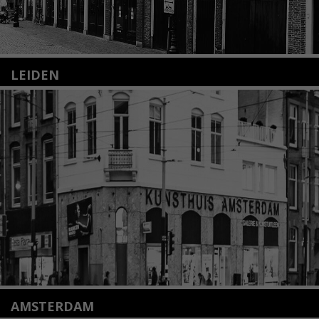
LEIDEN
Nieuwstraat 35
2312 KA Leiden
+31(0)71 – 52 84 480
info@kunsthuisleiden.nl
Lees meer
AMSTERDAM