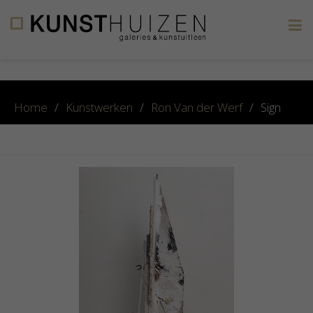
×
Home
/
Kunstwerken
/
Ron Van der Werf
/
Sign