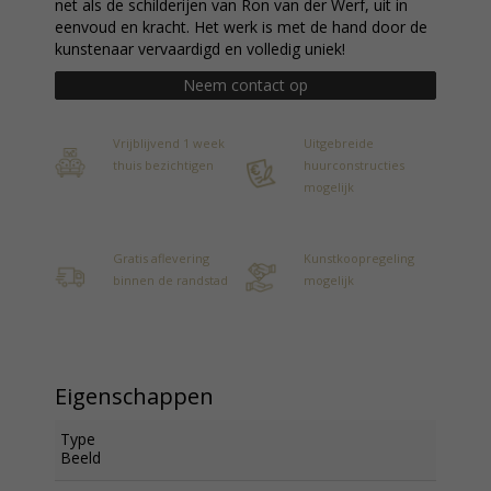
net als de schilderijen van Ron van der Werf, uit in
eenvoud en kracht. Het werk is met de hand door de
kunstenaar vervaardigd en volledig uniek!
Neem contact op
Vrijblijvend 1 week
Uitgebreide
thuis bezichtigen
huurconstructies
mogelijk
Gratis aflevering
Kunstkoopregeling
binnen de randstad
mogelijk
Eigenschappen
Type
Beeld