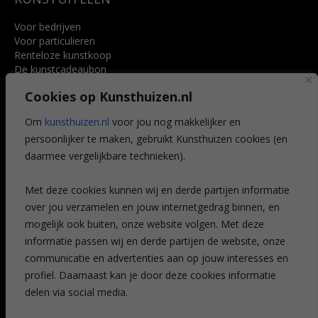
Voor bedrijven
Voor particulieren
Renteloze kunstkoop
De kunstcadeaubon
Art @ Home service
Cookies op Kunsthuizen.nl
Voordelen
Referenties
Om
kunsthuizen.nl
voor jou nog makkelijker en
Veelgestelde vragen
persoonlijker te maken, gebruikt Kunsthuizen cookies (en
CONTACT
daarmee vergelijkbare technieken).
Contact
Met deze cookies kunnen wij en derde partijen informatie
Leiden
over jou verzamelen en jouw internetgedrag binnen, en
Amsterdam
mogelijk ook buiten, onze website volgen. Met deze
Breda
Favorieten
informatie passen wij en derde partijen de website, onze
Mijn art alert
communicatie en advertenties aan op jouw interesses en
profiel. Daarnaast kan je door deze cookies informatie
delen via social media.
NIEUWSBRIEF