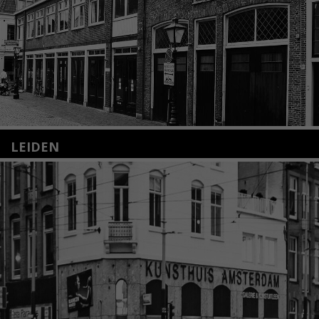
LEIDEN
Nieuwstraat 35
2312 KA Leiden
+31(0)71 – 52 84 480
info@kunsthuisleiden.nl
Lees meer