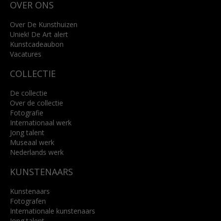
OVER ONS
4818 SB Breda
+31 (0)76 5221309
info@kunsthuisbreda.nl
Over De Kunsthuizen
Uniek! De Art alert
Kunstcadeaubon
Lees meer
Vacatures
COLLECTIE
De collectie
Over de collectie
Fotografie
Internationaal werk
Jong talent
Museaal werk
Nederlands werk
KUNSTENAARS
Kunstenaars
Fotografen
Internationale kunstenaars
Jong talent