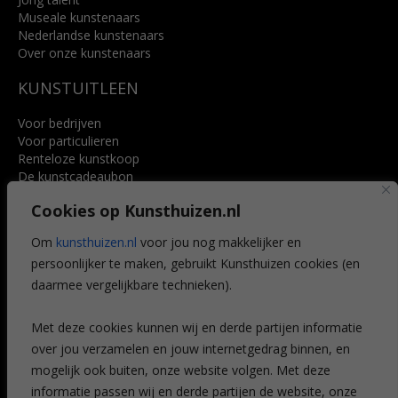
Museale kunstenaars
Nederlandse kunstenaars
Over onze kunstenaars
KUNSTUITLEEN
Voor bedrijven
Voor particulieren
Renteloze kunstkoop
De kunstcadeaubon
Art @ Home service
Cookies op Kunsthuizen.nl
Voordelen
Referenties
Om
kunsthuizen.nl
voor jou nog makkelijker en
Veelgestelde vragen
persoonlijker te maken, gebruikt Kunsthuizen cookies (en
CONTACT
daarmee vergelijkbare technieken).
Contact
Met deze cookies kunnen wij en derde partijen informatie
Leiden
over jou verzamelen en jouw internetgedrag binnen, en
Amsterdam
mogelijk ook buiten, onze website volgen. Met deze
Breda
Favorieten
informatie passen wij en derde partijen de website, onze