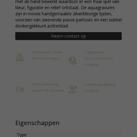
met de hand bewerkt waardoor er een fraai spel van
kleur, figuratie en reliëf ontstaat. De aquagravures
zijn in mooie handgemaakte zilverkleurige lijsten,
voorzien van zwevende passe-partouts en een subtiel
donkergekleurd achterblad.
Neem contact op
Vrijblijvend 1 week
Uitgebreide
thuis bezichtigen
huurconstructies
mogelijk
Gratis aflevering
Kunstkoopregeling
binnen de randstad
mogelijk
Eigenschappen
Type