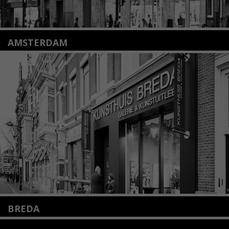
AMSTERDAM
Amstelveenseweg 135
1075 VX Amsterdam
+31 (0)20 2332546
info@kunsthuisamsterdam.nl
Lees meer
BREDA
Wilhelminastraat 11