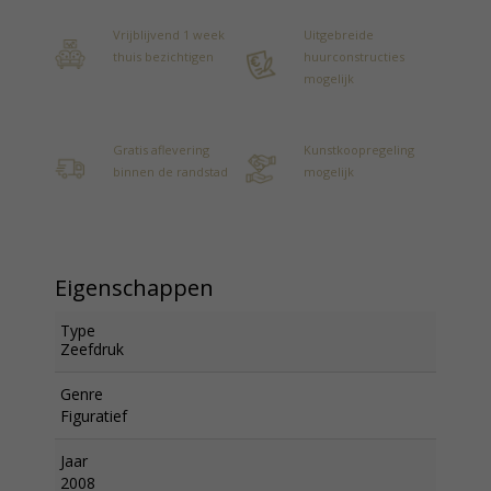
Vrijblijvend 1 week
Uitgebreide
thuis bezichtigen
huurconstructies
mogelijk
Gratis aflevering
Kunstkoopregeling
binnen de randstad
mogelijk
Eigenschappen
Type
Zeefdruk
Genre
Figuratief
Jaar
2008