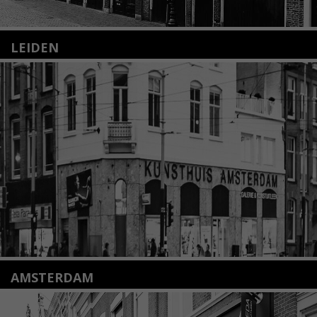
LEIDEN
Nieuwstraat 35
2312 KA Leiden
+31(0)71 – 52 84 480
info@kunsthuisleiden.nl
Lees meer
AMSTERDAM
Amstelveenseweg 135
1075 VX Amsterdam