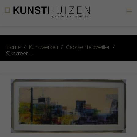
×
Home
/
Kunstwerken
/
George Heidweiller
/
Silkscreen II