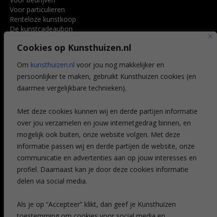
Voor particulieren
Renteloze kunstkoop
De kunstcadeaubon
Art @ Home service
Cookies op Kunsthuizen.nl
Voordelen
Referenties
Om
kunsthuizen.nl
voor jou nog makkelijker en
Veelgestelde vragen
persoonlijker te maken, gebruikt Kunsthuizen cookies (en
CONTACT
daarmee vergelijkbare technieken).
Contact
Met deze cookies kunnen wij en derde partijen informatie
Leiden
over jou verzamelen en jouw internetgedrag binnen, en
Amsterdam
mogelijk ook buiten, onze website volgen. Met deze
Breda
Favorieten
informatie passen wij en derde partijen de website, onze
Mijn art alert
communicatie en advertenties aan op jouw interesses en
profiel. Daarnaast kan je door deze cookies informatie
delen via social media.
NIEUWSBRIEF
Als je op “Accepteer” klikt, dan geef je Kunsthuizen
toestemming om cookies voor social media en