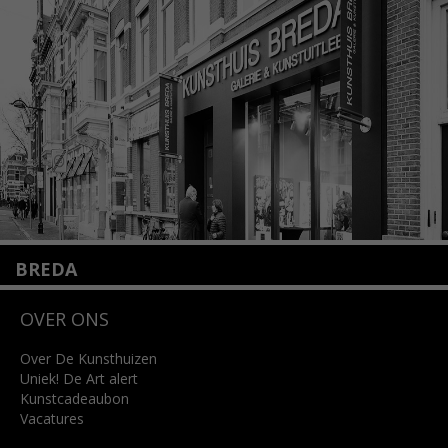
+31 (0)20 2332546
info@kunsthuisamsterdam.nl
Lees meer
BREDA
Wilhelminastraat 11
OVER ONS
4818 SB Breda
+31 (0)76 5221309
info@kunsthuisbreda.nl
Over De Kunsthuizen
Uniek! De Art alert
Kunstcadeaubon
Lees meer
Vacatures