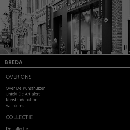
Lees meer
BREDA
Wilhelminastraat 11
OVER ONS
4818 SB Breda
+31 (0)76 5221309
info@kunsthuisbreda.nl
Over De Kunsthuizen
Uniek! De Art alert
Kunstcadeaubon
Lees meer
Vacatures
COLLECTIE
De collectie