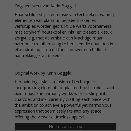
Origineel werk van Karin Bøggild.
Haar schilderstijl is een fusie van technieken, waarbij
elementen van plamuur, penseelstreken en
verfdrupjes worden gebruikt. Ze werkt voornamelijk
met acrylverf, houtskool en inkt, en creëert elk stuk
zorgvuldig, met de ambitie een krachtige maar
harmonieuze uitdrukking te bereiken die naadloos in
elke ruimte past en de toeschouwer een tijdloze
aantrekkingskracht biedt.
—
Original work by Karin Bøggild.
Her painting style is a fusion of techniques,
incorporating elements of plaster, brushstrokes, and
paint drips. She primarily works with acrylic paint,
charcoal, and ink, carefully crafting each piece with
the ambition to achieve a powerful yet harmonious
expression that seamlessly fits into any space,
offering the viewer a timeless appeal.
Neem contact op