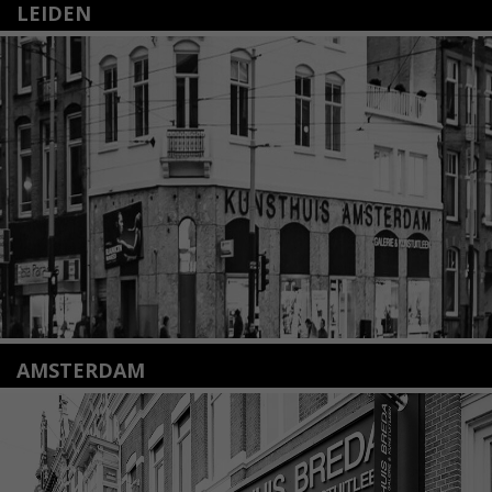
LEIDEN
Nieuwstraat 35
2312 KA Leiden
+31(0)71 – 52 84 480
info@kunsthuisleiden.nl
Lees meer
AMSTERDAM
Amstelveenseweg 135
1075 VX Amsterdam
+31 (0)20 2332546
info@kunsthuisamsterdam.nl