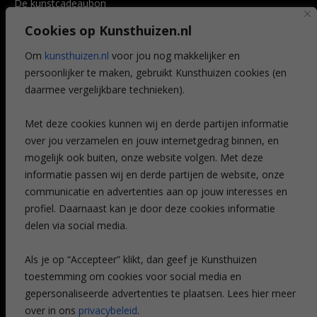
De kunstcadeaubon
Art @ Home service
Cookies op Kunsthuizen.nl
Voordelen
Referenties
Om
kunsthuizen.nl
voor jou nog makkelijker en
Veelgestelde vragen
persoonlijker te maken, gebruikt Kunsthuizen cookies (en
CONTACT
daarmee vergelijkbare technieken).
Contact
Met deze cookies kunnen wij en derde partijen informatie
Leiden
over jou verzamelen en jouw internetgedrag binnen, en
Amsterdam
mogelijk ook buiten, onze website volgen. Met deze
Breda
Favorieten
informatie passen wij en derde partijen de website, onze
Mijn art alert
communicatie en advertenties aan op jouw interesses en
profiel. Daarnaast kan je door deze cookies informatie
delen via social media.
NIEUWSBRIEF
Als je op “Accepteer” klikt, dan geef je Kunsthuizen
toestemming om cookies voor social media en
gepersonaliseerde advertenties te plaatsen. Lees hier meer
over in ons
privacybeleid
.