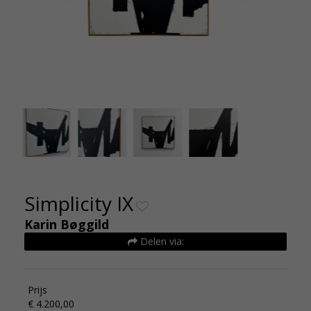
Simplicity IX - 2026 - Karin Boggild - Kunsthuizen
Simplicit
(2)
Simplicity IX
Karin Bøggild
Delen via:
Prijs
€ 4.200,00