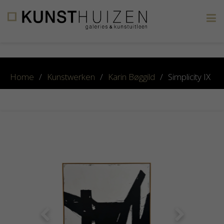
×
Home
/
Kunstwerken
/
Karin Bøggild
/
Simplicity IX