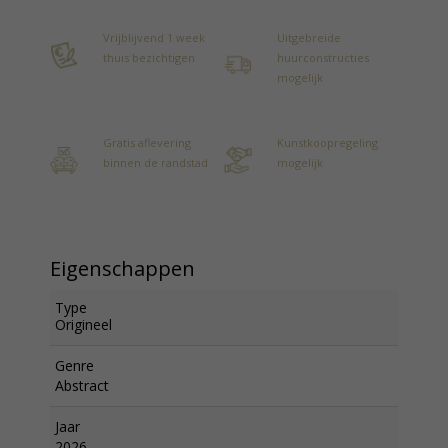
Vrijblijvend 1 week
Uitgebreide
thuis bezichtigen
huurconstructies
mogelijk
Gratis aflevering
Kunstkoopregeling
binnen de randstad
mogelijk
Eigenschappen
Type
Origineel
Genre
Abstract
Jaar
2026