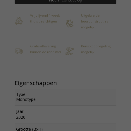
Vrijblijvend 1 week
Uitgebreide
thuis bezichtigen
huurconstructies
mogelijk
Gratis aflevering
Kunstkoopregeling
binnen de randstad
mogelijk
Eigenschappen
Type
Monotype
Jaar
2020
Grootte (BxH)