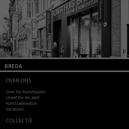
Lees meer
BREDA
Wilhelminastraat 11
OVER ONS
4818 SB Breda
+31 (0)76 5221309
info@kunsthuisbreda.nl
Over De Kunsthuizen
Uniek! De Art alert
Kunstcadeaubon
Lees meer
Vacatures
COLLECTIE