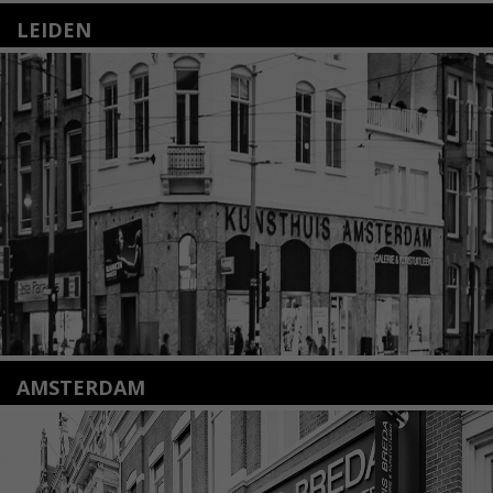
LEIDEN
Nieuwstraat 35
2312 KA Leiden
+31(0)71 – 52 84 480
info@kunsthuisleiden.nl
Lees meer
AMSTERDAM
Amstelveenseweg 135
1075 VX Amsterdam
+31 (0)20 2332546
info@kunsthuisamsterdam.nl