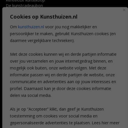
De kunstcadeaubon
Art @ Home service
Cookies op Kunsthuizen.nl
Voordelen
Referenties
Om
kunsthuizen.nl
voor jou nog makkelijker en
Veelgestelde vragen
persoonlijker te maken, gebruikt Kunsthuizen cookies (en
CONTACT
daarmee vergelijkbare technieken).
Contact
Met deze cookies kunnen wij en derde partijen informatie
Leiden
over jou verzamelen en jouw internetgedrag binnen, en
Amsterdam
mogelijk ook buiten, onze website volgen. Met deze
Breda
Favorieten
informatie passen wij en derde partijen de website, onze
Mijn art alert
communicatie en advertenties aan op jouw interesses en
profiel. Daarnaast kan je door deze cookies informatie
delen via social media.
NIEUWSBRIEF
Als je op “Accepteer” klikt, dan geef je Kunsthuizen
toestemming om cookies voor social media en
gepersonaliseerde advertenties te plaatsen. Lees hier meer