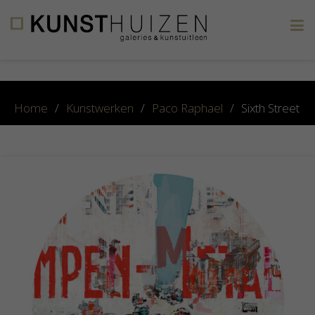
×
Home
/
Kunstwerken
/
Paco Raphael
/
Sixth Street