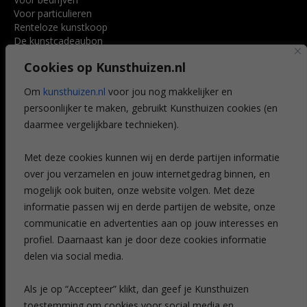
Voor particulieren
Renteloze kunstkoop
De kunstcadeaubon
Art @ Home service
Cookies op Kunsthuizen.nl
Voordelen
Referenties
Om
kunsthuizen.nl
voor jou nog makkelijker en
Veelgestelde vragen
persoonlijker te maken, gebruikt Kunsthuizen cookies (en
CONTACT
daarmee vergelijkbare technieken).
Contact
Met deze cookies kunnen wij en derde partijen informatie
Leiden
over jou verzamelen en jouw internetgedrag binnen, en
Amsterdam
mogelijk ook buiten, onze website volgen. Met deze
Breda
Favorieten
informatie passen wij en derde partijen de website, onze
Mijn art alert
communicatie en advertenties aan op jouw interesses en
profiel. Daarnaast kan je door deze cookies informatie
delen via social media.
NIEUWSBRIEF
Als je op “Accepteer” klikt, dan geef je Kunsthuizen
toestemming om cookies voor social media en