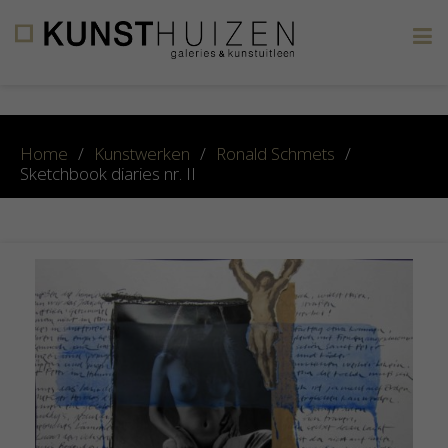
×
Home
/
Kunstwerken
/
Ronald Schmets
/
Sketchbook diaries nr. II