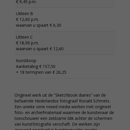
€ 9,45 p.m.
Uitleen B
€ 12,60 p.m.
waarvan u spaart € 6,30
Uitleen C
€ 18,90 p.m.
waarvan u spaart € 12,60
Kunstkoop
Aanbetaling € 157,50
+ 18 termijnen van € 26,25
Origineel werk uit de “Sketchbook diaries” van de
befaamde Nederlandse fotograaf Ronald Schmets.
Een unieke serie mixed media werken met origineel
foto- en archiefmateriaal waarmee de kunstenaar de
toeschouwer een zeldzame blik achter de schermen
van kunstfotografie verschaft. De werken zijn
zwevend opgelegd in handgemaakte zwarte