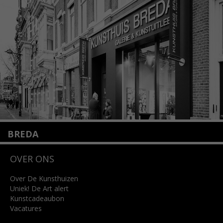
+31 (0)20 2332546
info@kunsthuisamsterdam.nl
Lees meer
BREDA
Wilhelminastraat 11
OVER ONS
4818 SB Breda
+31 (0)76 5221309
info@kunsthuisbreda.nl
Over De Kunsthuizen
Uniek! De Art alert
Kunstcadeaubon
Lees meer
Vacatures