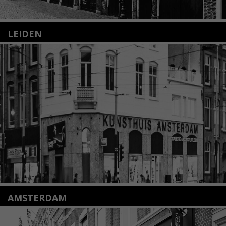
LEIDEN
Nieuwstraat 35
2312 KA Leiden
+31(0)71 – 52 84 480
info@kunsthuisleiden.nl
Lees meer
AMSTERDAM
Amstelveenseweg 135
1075 VX Amsterdam