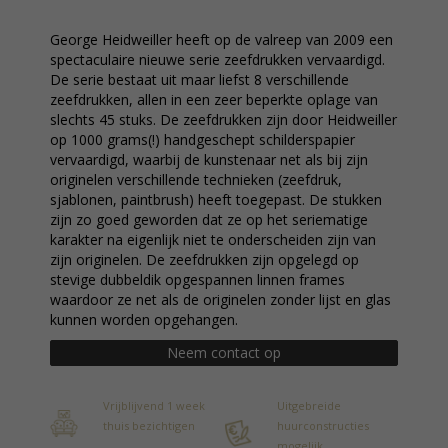
George Heidweiller heeft op de valreep van 2009 een
spectaculaire nieuwe serie zeefdrukken vervaardigd.
De serie bestaat uit maar liefst 8 verschillende
zeefdrukken, allen in een zeer beperkte oplage van
slechts 45 stuks. De zeefdrukken zijn door Heidweiller
op 1000 grams(!) handgeschept schilderspapier
vervaardigd, waarbij de kunstenaar net als bij zijn
originelen verschillende technieken (zeefdruk,
sjablonen, paintbrush) heeft toegepast. De stukken
zijn zo goed geworden dat ze op het seriematige
karakter na eigenlijk niet te onderscheiden zijn van
zijn originelen. De zeefdrukken zijn opgelegd op
stevige dubbeldik opgespannen linnen frames
waardoor ze net als de originelen zonder lijst en glas
kunnen worden opgehangen.
Neem contact op
Vrijblijvend 1 week
Uitgebreide
thuis bezichtigen
huurconstructies
mogelijk