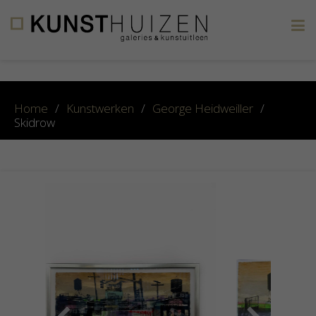
×
Home
/
Kunstwerken
/
George Heidweiller
/
Skidrow