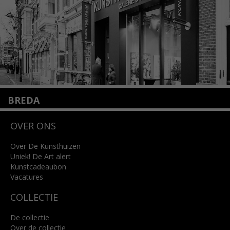
Lees meer
BREDA
Wilhelminastraat 11
OVER ONS
4818 SB Breda
+31 (0)76 5221309
info@kunsthuisbreda.nl
Over De Kunsthuizen
Uniek! De Art alert
Kunstcadeaubon
Lees meer
Vacatures
COLLECTIE
De collectie
Over de collectie