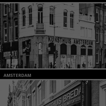
Nieuwstraat 35
2312 KA Leiden
+31(0)71 – 52 84 480
info@kunsthuisleiden.nl
Lees meer
AMSTERDAM
Amstelveenseweg 135
1075 VX Amsterdam
+31 (0)20 2332546
info@kunsthuisamsterdam.nl