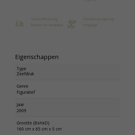
Gratis aflevering
Kunstkoopregeling
binnen de randstad
mogelijk
Eigenschappen
Type
Zeefdruk
Genre
Figuratief
Jaar
2009
Grootte (BxHxD)
160 cm x 65 cm x 5 cm