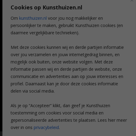
Art @ Home service
Cookies op Kunsthuizen.nl
Voordelen
Referenties
Om
kunsthuizen.nl
voor jou nog makkelijker en
Veelgestelde vragen
persoonlijker te maken, gebruikt Kunsthuizen cookies (en
CONTACT
daarmee vergelijkbare technieken).
Contact
Met deze cookies kunnen wij en derde partijen informatie
Leiden
over jou verzamelen en jouw internetgedrag binnen, en
Amsterdam
mogelijk ook buiten, onze website volgen. Met deze
Breda
Favorieten
informatie passen wij en derde partijen de website, onze
Mijn art alert
communicatie en advertenties aan op jouw interesses en
profiel. Daarnaast kan je door deze cookies informatie
delen via social media.
NIEUWSBRIEF
Als je op “Accepteer” klikt, dan geef je Kunsthuizen
toestemming om cookies voor social media en
gepersonaliseerde advertenties te plaatsen. Lees hier meer
over in ons
privacybeleid
.