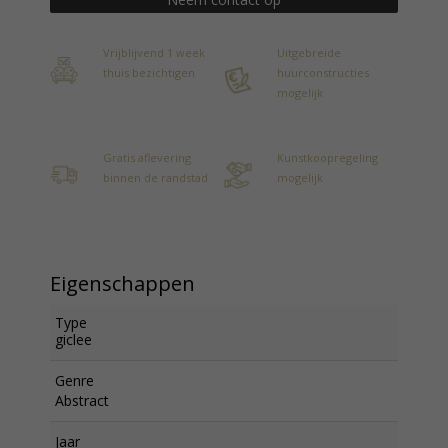
Vrijblijvend 1 week
Uitgebreide
thuis bezichtigen
huurconstructies
mogelijk
Gratis aflevering
Kunstkoopregeling
binnen de randstad
mogelijk
Eigenschappen
Type
giclee
Genre
Abstract
Jaar