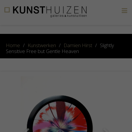
×
Home
/
Kunstwerken
/
Damien Hirst
/
Slightly
Sensitive Free but Gentle Heaven