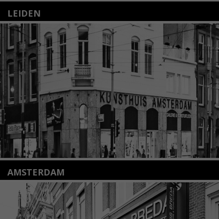
LEIDEN
Nieuwstraat 35
2312 KA Leiden
+31(0)71 – 52 84 480
info@kunsthuisleiden.nl
Lees meer
AMSTERDAM
Amstelveenseweg 135
1075 VX Amsterdam
+31 (0)20 2332546
info@kunsthuisamsterdam.nl