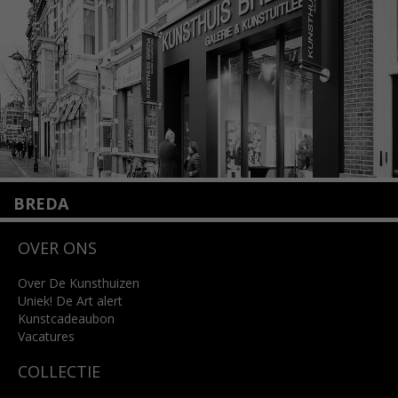
Lees meer
BREDA
Wilhelminastraat 11
OVER ONS
4818 SB Breda
+31 (0)76 5221309
info@kunsthuisbreda.nl
Over De Kunsthuizen
Uniek! De Art alert
Kunstcadeaubon
Lees meer
Vacatures
COLLECTIE