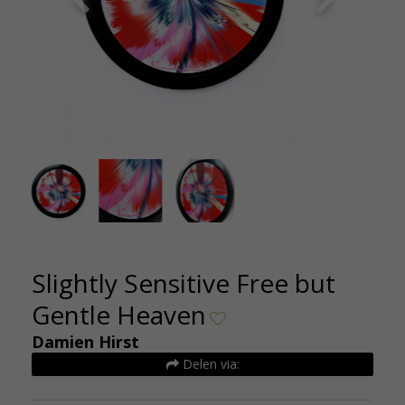
Damien Hirst- Slightly Sensitive Ffree but Gentle
Damien Hi
Heaven-origineel-40x40cm-kunsthuizen
Heaven-o
Slightly Sensitive Free but
Gentle Heaven
Damien Hirst
Delen via: