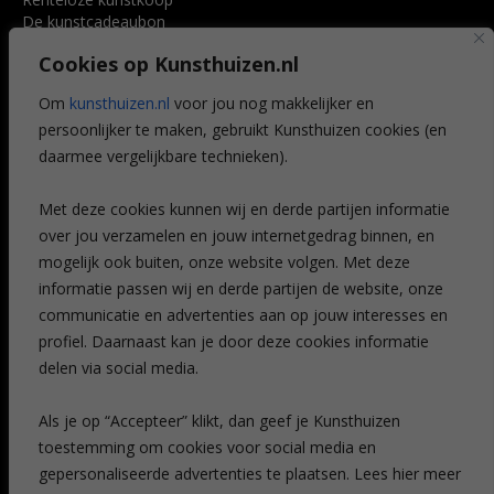
De kunstcadeaubon
Art @ Home service
Cookies op Kunsthuizen.nl
Voordelen
Referenties
Om
kunsthuizen.nl
voor jou nog makkelijker en
Veelgestelde vragen
persoonlijker te maken, gebruikt Kunsthuizen cookies (en
CONTACT
daarmee vergelijkbare technieken).
Contact
Met deze cookies kunnen wij en derde partijen informatie
Leiden
over jou verzamelen en jouw internetgedrag binnen, en
Amsterdam
mogelijk ook buiten, onze website volgen. Met deze
Breda
Favorieten
informatie passen wij en derde partijen de website, onze
Mijn art alert
communicatie en advertenties aan op jouw interesses en
profiel. Daarnaast kan je door deze cookies informatie
delen via social media.
NIEUWSBRIEF
Als je op “Accepteer” klikt, dan geef je Kunsthuizen
toestemming om cookies voor social media en
gepersonaliseerde advertenties te plaatsen. Lees hier meer