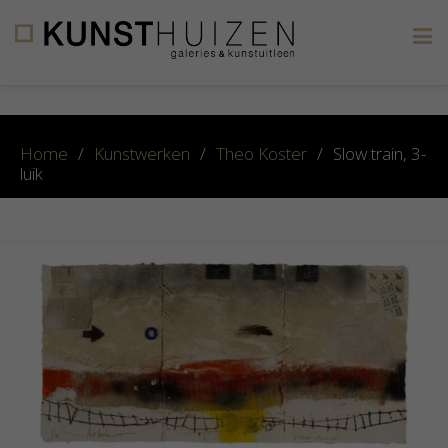
×
Home
/
Kunstwerken
/
Theo Koster
/
Slow train, 3-
luik