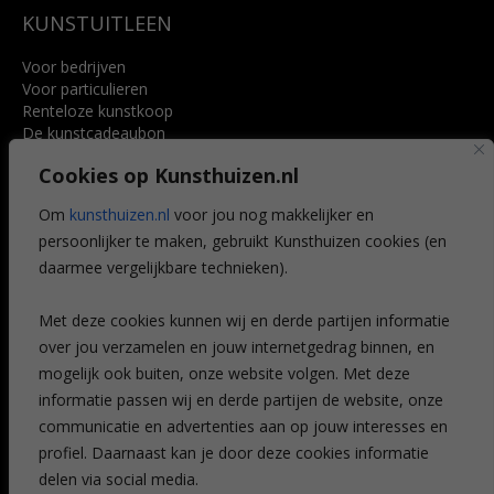
KUNSTUITLEEN
Voor bedrijven
Voor particulieren
Renteloze kunstkoop
De kunstcadeaubon
Art @ Home service
Cookies op Kunsthuizen.nl
Voordelen
Referenties
Om
kunsthuizen.nl
voor jou nog makkelijker en
Veelgestelde vragen
persoonlijker te maken, gebruikt Kunsthuizen cookies (en
CONTACT
daarmee vergelijkbare technieken).
Contact
Met deze cookies kunnen wij en derde partijen informatie
Leiden
over jou verzamelen en jouw internetgedrag binnen, en
Amsterdam
mogelijk ook buiten, onze website volgen. Met deze
Breda
Favorieten
informatie passen wij en derde partijen de website, onze
Mijn art alert
communicatie en advertenties aan op jouw interesses en
profiel. Daarnaast kan je door deze cookies informatie
delen via social media.
NIEUWSBRIEF