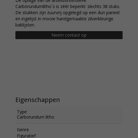
De oplage van de arbeidsintensieve
Carborundumlitho´s is zéér beperkt: slechts 38 stuks.
De stukken zijn zuurvrij opgelegd op een dun paneel
en ingelijst in mooie handgemaakte zilverkleurige
baklijsten.
Neem contact op
Eigenschappen
Type
Carborundum litho
Genre
Figuratief