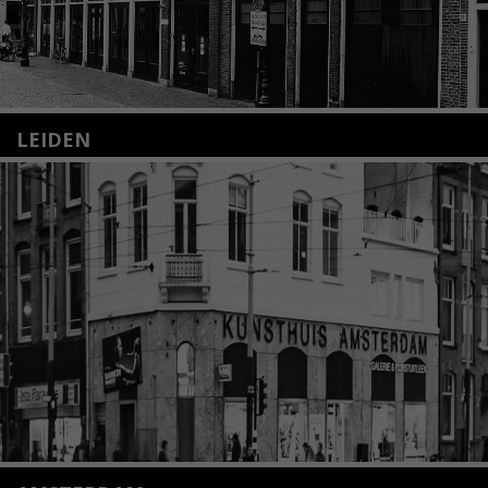
LEIDEN
Nieuwstraat 35
2312 KA Leiden
+31(0)71 – 52 84 480
info@kunsthuisleiden.nl
Lees meer