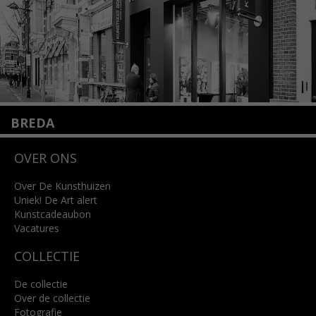
BREDA
Wilhelminastraat 11
OVER ONS
4818 SB Breda
+31 (0)76 5221309
info@kunsthuisbreda.nl
Over De Kunsthuizen
Uniek! De Art alert
Kunstcadeaubon
Lees meer
Vacatures
COLLECTIE
De collectie
Over de collectie
Fotografie