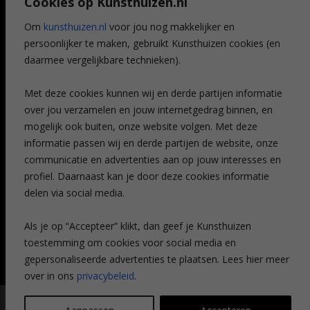
Cookies op Kunsthuizen.nl
Voordelen
Referenties
Om
kunsthuizen.nl
voor jou nog makkelijker en
Veelgestelde vragen
persoonlijker te maken, gebruikt Kunsthuizen cookies (en
CONTACT
daarmee vergelijkbare technieken).
Contact
Met deze cookies kunnen wij en derde partijen informatie
Leiden
over jou verzamelen en jouw internetgedrag binnen, en
Amsterdam
mogelijk ook buiten, onze website volgen. Met deze
Breda
Favorieten
informatie passen wij en derde partijen de website, onze
Mijn art alert
communicatie en advertenties aan op jouw interesses en
profiel. Daarnaast kan je door deze cookies informatie
delen via social media.
NIEUWSBRIEF
Als je op “Accepteer” klikt, dan geef je Kunsthuizen
toestemming om cookies voor social media en
gepersonaliseerde advertenties te plaatsen. Lees hier meer
over in ons
privacybeleid
.
© Kunsthuizen 2026 All rights reserved |
Disclaimer
|
Privacy