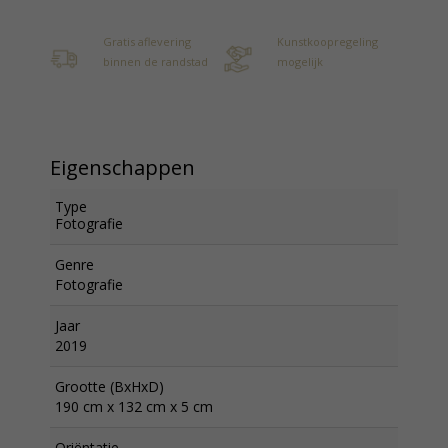
Gratis aflevering
Kunstkoopregeling
binnen de randstad
mogelijk
Eigenschappen
Type
Fotografie
Genre
Fotografie
Jaar
2019
Grootte (BxHxD)
190 cm x 132 cm x 5 cm
Oriëntatie