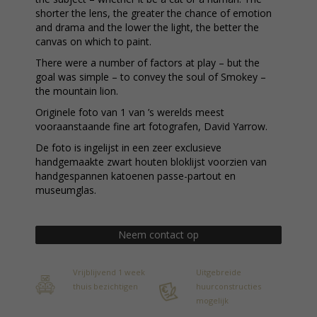
shorter the lens, the greater the chance of emotion
and drama and the lower the light, the better the
canvas on which to paint.
There were a number of factors at play – but the
goal was simple – to convey the soul of Smokey –
the mountain lion.
Originele foto van 1 van ’s werelds meest
vooraanstaande fine art fotografen, David Yarrow.
De foto is ingelijst in een zeer exclusieve
handgemaakte zwart houten bloklijst voorzien van
handgespannen katoenen passe-partout en
museumglas.
Neem contact op
Vrijblijvend 1 week
Uitgebreide
thuis bezichtigen
huurconstructies
mogelijk