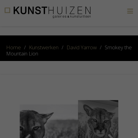
×
Home
/
Kunstwerken
/
David Yarrow
/
Smokey the
Mountain Lion