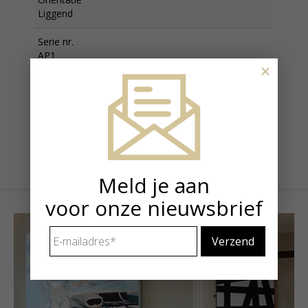
Liggend
Serie nr.
AP1
×
Status
Beschikbaar
Prijs
€ 25.500,00
Meld je aan
voor onze nieuwsbrief
E-
mailadres
*