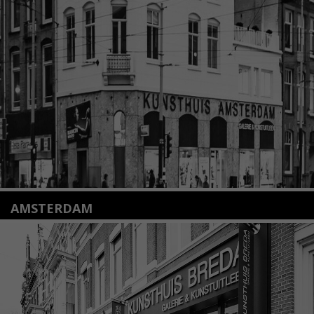
Nieuwstraat 35
2312 KA Leiden
+31(0)71 – 52 84 480
info@kunsthuisleiden.nl
Lees meer
AMSTERDAM
Amstelveenseweg 135
1075 VX Amsterdam
+31 (0)20 2332546
info@kunsthuisamsterdam.nl
Lees meer