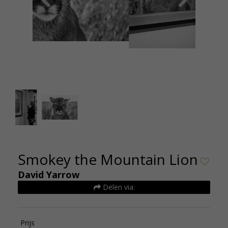
2F8A1755 YARROW @kunsthuisamsterdam 2019
David
klein
Stan
Smokey the Mountain Lion
David Yarrow
Delen via:
Prijs