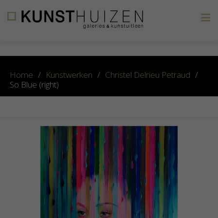
×
Home
/
Kunstwerken
/
Christel Delrieu Petraud
/
So Blue (right)