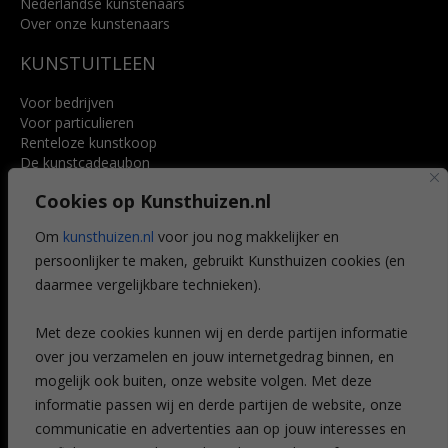
Nederlandse kunstenaars
Over onze kunstenaars
KUNSTUITLEEN
Voor bedrijven
Voor particulieren
Renteloze kunstkoop
De kunstcadeaubon
Art @ Home service
Cookies op Kunsthuizen.nl
Voordelen
Referenties
Om
kunsthuizen.nl
voor jou nog makkelijker en
Veelgestelde vragen
persoonlijker te maken, gebruikt Kunsthuizen cookies (en
CONTACT
daarmee vergelijkbare technieken).
Contact
Met deze cookies kunnen wij en derde partijen informatie
Leiden
over jou verzamelen en jouw internetgedrag binnen, en
Amsterdam
mogelijk ook buiten, onze website volgen. Met deze
Breda
Favorieten
informatie passen wij en derde partijen de website, onze
Mijn art alert
communicatie en advertenties aan op jouw interesses en