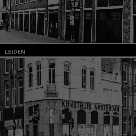
LEIDEN
Nieuwstraat 35
2312 KA Leiden
+31(0)71 – 52 84 480
info@kunsthuisleiden.nl
Lees meer