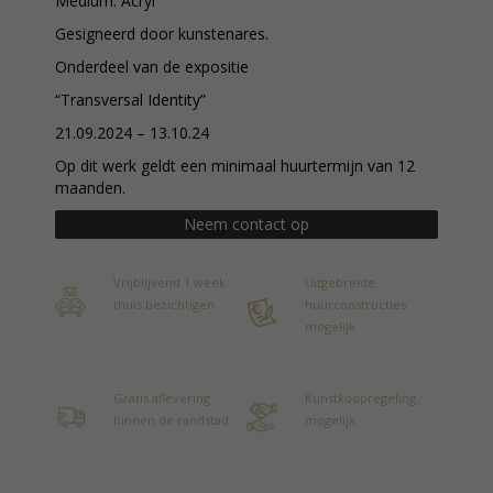
Medium: Acryl
Gesigneerd door kunstenares.
Onderdeel van de expositie
“Transversal Identity”
21.09.2024 – 13.10.24
Op dit werk geldt een minimaal huurtermijn van 12
maanden.
Neem contact op
Vrijblijvend 1 week
Uitgebreide
thuis bezichtigen
huurconstructies
mogelijk
Gratis aflevering
Kunstkoopregeling
binnen de randstad
mogelijk