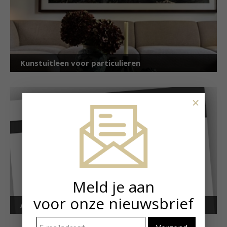
Kunstuitleen voor particulieren
×
Meld je aan
voor onze nieuwsbrief
Art Alert!
E-