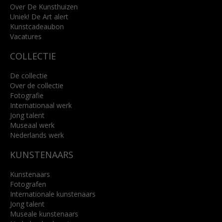
info@kunsthuisbreda.nl
Over De Kunsthuizen
Uniek! De Art alert
Kunstcadeaubon
Lees meer
Vacatures
COLLECTIE
De collectie
Over de collectie
Fotografie
Internationaal werk
Jong talent
Museaal werk
Nederlands werk
KUNSTENAARS
Kunstenaars
Fotografen
Internationale kunstenaars
Jong talent
Museale kunstenaars