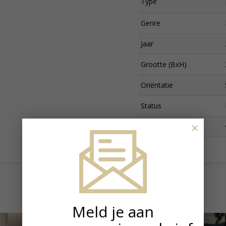
Type
Genre
Jaar
Grootte (BxH)
Oriëntatie
Status
×
Prijs
Meld je aan