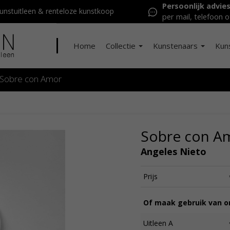
Persoonlijk advie
nstuitleen & renteloze kunstkoop
per mail, telefoon o
Home
Collectie
Kunstenaars
Kun
Sobre con Amor
Sobre con A
Angeles Nieto
Prijs
Of maak gebruik van on
Uitleen A