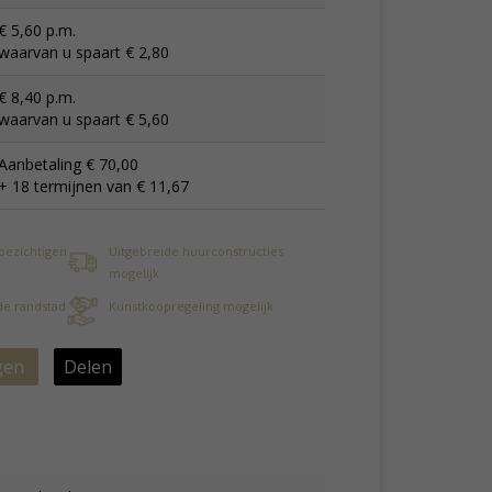
€ 5,60 p.m.
waarvan u spaart € 2,80
€ 8,40 p.m.
waarvan u spaart € 5,60
Aanbetaling € 70,00
+ 18 termijnen van € 11,67
 bezichtigen
Uitgebreide huurconstructies
mogelijk
 de randstad
Kunstkoopregeling mogelijk
gen
Delen