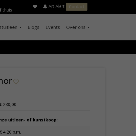
×
s
Art Alert
Contact
f thuis
stuitleen
Blogs
Events
Over ons
mor
€ 280,00
ze uitleen- of kunstkoop:
€ 4,20 p.m.