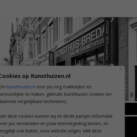
Cookies op Kunsthuizen.nl
Om
kunsthuizen.nl
voor jou nog makkelijker en
persoonlijker te maken, gebruikt Kunsthuizen cookies (en
daarmee vergelijkbare technieken).
BREDA
Met deze cookies kunnen wij en derde partijen informatie
Wilhelminastraat 11
over jou verzamelen en jouw internetgedrag binnen, en
TLEEN
CONTACT
4818 SB Breda
mogelijk ook buiten, onze website volgen. Met deze
+31 (0)76 5221309