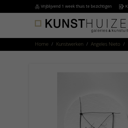
Vrijblijvend 1 week thuis te bezichtigen
Ku
Home
/
Kunstwerken
/
Angeles Nieto
/