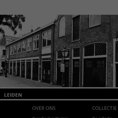
LEIDEN
Nieuwstraat 35
OVER ONS
COLLECTIE
2312 KA Leiden
+31(0)71 – 52 84 480