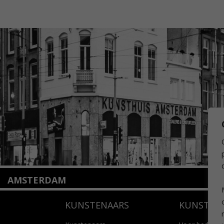
AMSTERDAM
Amstelveenseweg 135
KUNSTENAARS
KUNSTUI
1075 VX Amsterdam
+31 (0)20 2332546