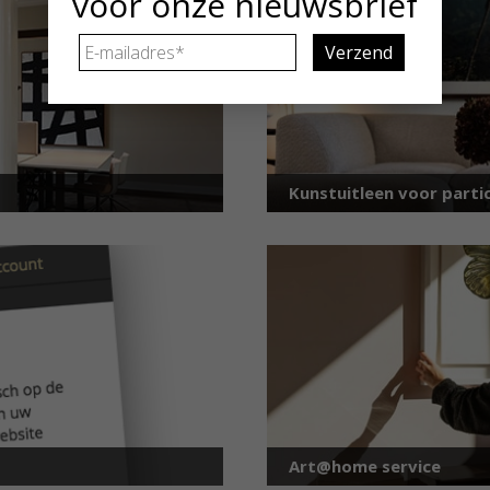
voor onze nieuwsbrief
E-
mailadres
*
Kunstuitleen voor partic
Art@home service