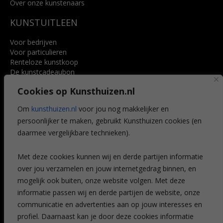
Over onze kunstenaars
KUNSTUITLEEN
Voor bedrijven
Voor particulieren
Renteloze kunstkoop
De kunstcadeaubon
Art @ Home service
Cookies op Kunsthuizen.nl
Voordelen
Referenties
Om
kunsthuizen.nl
voor jou nog makkelijker en
Veelgestelde vragen
persoonlijker te maken, gebruikt Kunsthuizen cookies (en
CONTACT
daarmee vergelijkbare technieken).
Contact
Met deze cookies kunnen wij en derde partijen informatie
Leiden
over jou verzamelen en jouw internetgedrag binnen, en
Amsterdam
mogelijk ook buiten, onze website volgen. Met deze
Breda
Favorieten
informatie passen wij en derde partijen de website, onze
Mijn art alert
communicatie en advertenties aan op jouw interesses en
profiel. Daarnaast kan je door deze cookies informatie