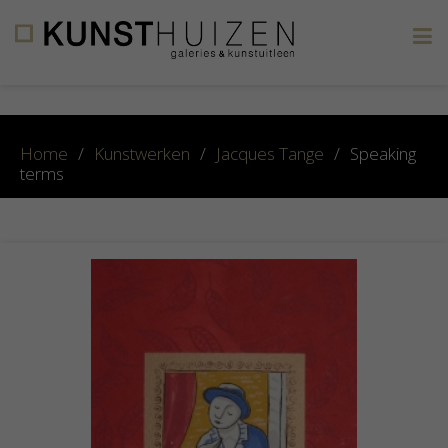
×
Home
/
Kunstwerken
/
Jacques Tange
/
Speaking
terms