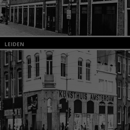
LEIDEN
Nieuwstraat 35
2312 KA Leiden
+31(0)71 – 52 84 480
info@kunsthuisleiden.nl
Lees meer