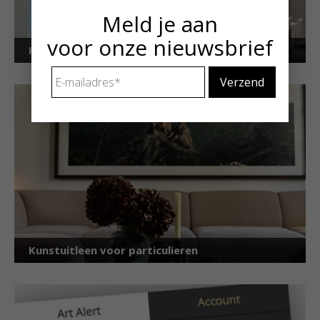
Meld je aan
voor onze nieuwsbrief
Kunstuitleen voor bedrijven
E-
mailadres
*
Kunstuitleen voor particulieren