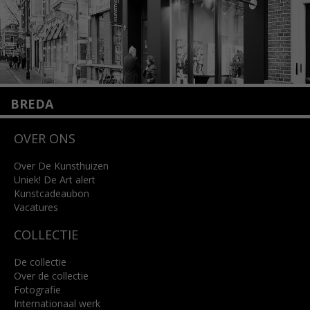
BREDA
Wilhelminastraat 11
OVER ONS
4818 SB Breda
+31 (0)76 5221309
info@kunsthuisbreda.nl
Over De Kunsthuizen
Uniek! De Art alert
Kunstcadeaubon
Lees meer
Vacatures
COLLECTIE
De collectie
Over de collectie
Fotografie
Internationaal werk