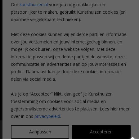
Referenties
Om
kunsthuizen.nl
voor jou nog makkelijker en
Veelgestelde vragen
persoonlijker te maken, gebruikt Kunsthuizen cookies (en
CONTACT
daarmee vergelijkbare technieken).
Contact
Met deze cookies kunnen wij en derde partijen informatie
Leiden
over jou verzamelen en jouw internetgedrag binnen, en
Amsterdam
mogelijk ook buiten, onze website volgen. Met deze
Breda
Favorieten
informatie passen wij en derde partijen de website, onze
Mijn art alert
communicatie en advertenties aan op jouw interesses en
profiel. Daarnaast kan je door deze cookies informatie
delen via social media.
NIEUWSBRIEF
Als je op “Accepteer” klikt, dan geef je Kunsthuizen
toestemming om cookies voor social media en
gepersonaliseerde advertenties te plaatsen. Lees hier meer
over in ons
privacybeleid
.
© Kunsthuizen 2026 All rights reserved |
Disclaimer
|
Privacy
Aanpassen
Accepteren
statement
| Communicatie:
Legit