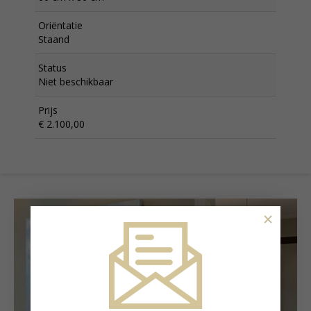
Oriëntatie
Staand
Status
Niet beschikbaar
Prijs
€ 2.100,00
×