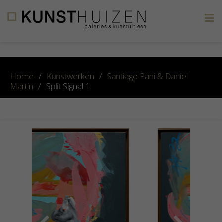
×
Home
/
Kunstwerken
/
Santiago Pani & Daniel
Martin
/
Split Signal 1