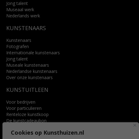
Jong talent
Museaal werk
Nederlands werk
KUNSTENAARS
Kunstenaars
Fotografen
Internationale kunstenaars
Jong talent
Museale kunstenaars
Nederlandse kunstenaars
Over onze kunstenaars
KUNSTUITLEEN
Voor bedrijven
Voor particulieren
Renteloze kunstkoop
De kunstcadeaubon
Art @ Home service
Cookies op Kunsthuizen.nl
Voordelen