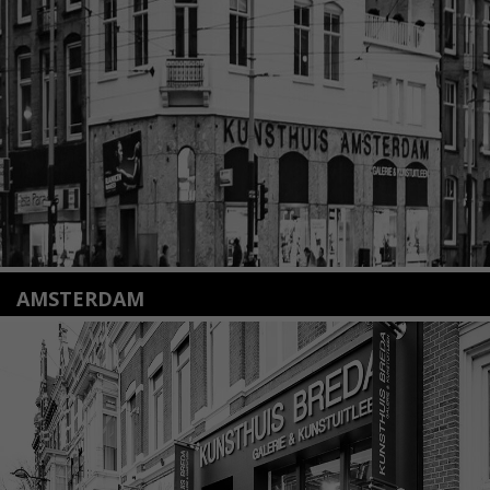
+31(0)71 – 52 84 480
info@kunsthuisleiden.nl
Lees meer
AMSTERDAM
Amstelveenseweg 135
1075 VX Amsterdam
+31 (0)20 2332546
info@kunsthuisamsterdam.nl
Lees meer