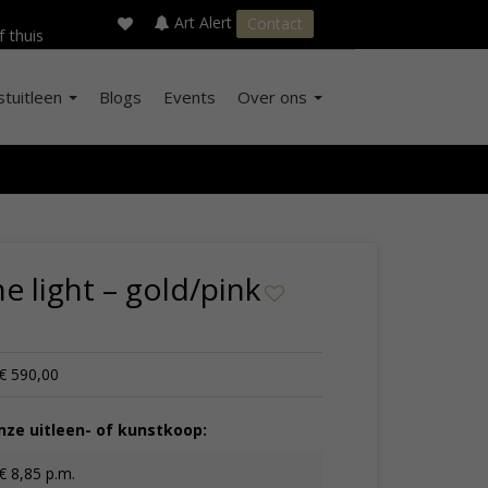
×
s
Art Alert
Contact
f thuis
stuitleen
Blogs
Events
Over ons
he light – gold/pink
€ 590,00
ze uitleen- of kunstkoop:
€ 8,85 p.m.