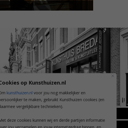
Cookies op Kunsthuizen.nl
Om
kunsthuizen.nl
voor jou nog makkelijker en
persoonlijker te maken, gebruikt Kunsthuizen cookies (en
daarmee vergelijkbare technieken).
BREDA
Met deze cookies kunnen wij en derde partijen informatie
Wilhelminastraat 11
over jou verzamelen en jouw internetgedrag binnen, en