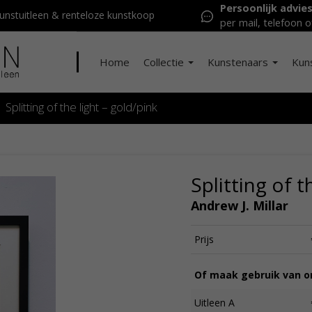
Persoonlijk advie
nstuitleen & renteloze kunstkoop
per mail, telefoon o
Home
Collectie
Kunstenaars
Kun
Splitting of the light – gold/pink
Splitting of t
Andrew J. Millar
Prijs
Of maak gebruik van on
Uitleen A