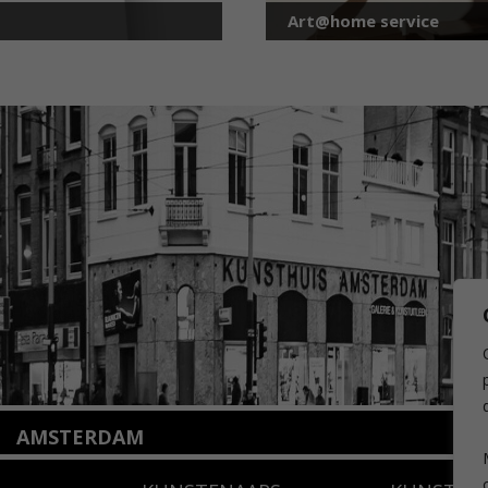
Art@home service
AMSTERDAM
Amstelveenseweg 135