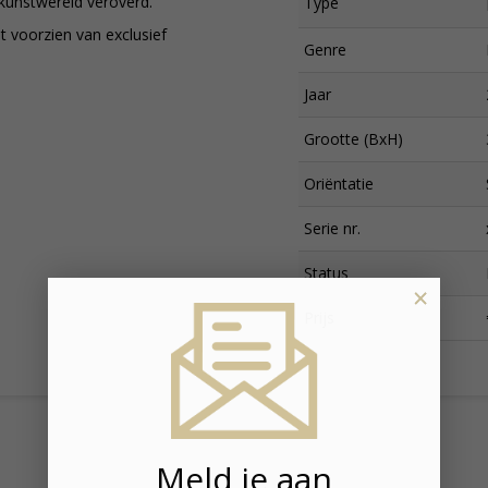
kunstwereld veroverd.
Type
st voorzien van exclusief
Genre
Jaar
Grootte (BxH)
Oriëntatie
Serie nr.
Status
×
Prijs
Meld je aan