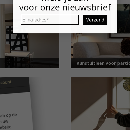
voor onze nieuwsbrief
E-
mailadres
*
Kunstuitleen voor partic