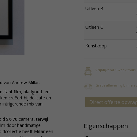
Uitleen B
Uitleen C
Kunstkoop
Vrijblijvend 1 week thuis
d van Andrew Millar.
Gratis aflevering binnen
nstant film, bladgoud- en
ken creëert hij delicate en
Direct offerte opvra
n intrigerende mix van
oid SX-70 camera, terwijl
Eigenschappen
film door handmatige
idcollectie heeft Millar een