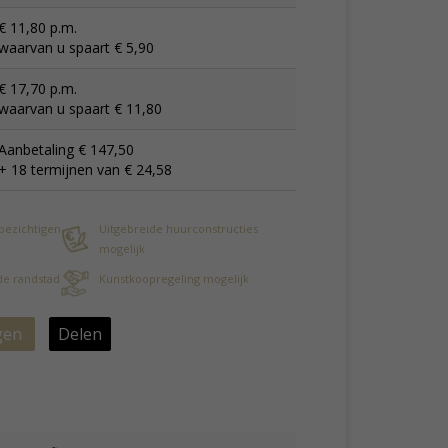
€ 11,80 p.m.
waarvan u spaart € 5,90
€ 17,70 p.m.
waarvan u spaart € 11,80
Aanbetaling € 147,50
+ 18 termijnen van € 24,58
 bezichtigen
Uitgebreide huurconstructies
mogelijk
 de randstad
Kunstkoopregeling mogelijk
gen
Delen