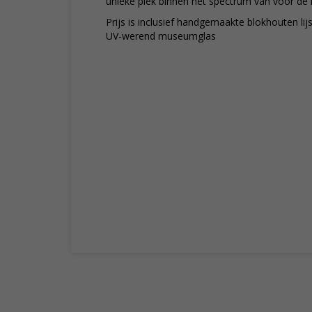
unieke plek binnen het spectrum van voor de 
Prijs is inclusief handgemaakte blokhouten lij
UV-werend museumglas