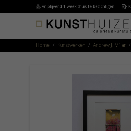
Vrijblijvend 1 week thuis te bezichtigen
Ku
Home
/
Kunstwerken
/
Andrew J. Millar
/