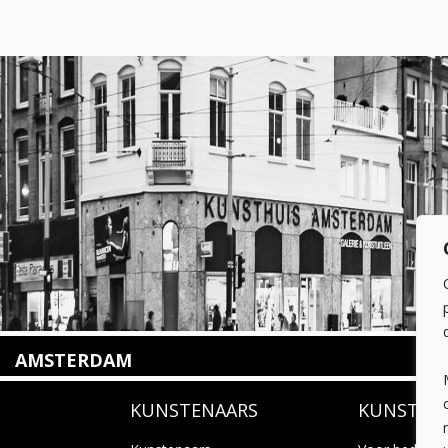
AMSTERDAM
Amstelveenseweg 135
KUNSTENAARS
KUNSTUI
1075 VX Amsterdam
+31 (0)20 2332546