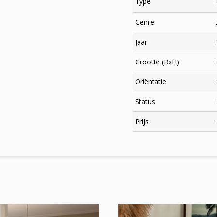
Type
Genre
Jaar
Grootte (BxH)
Oriëntatie
Status
×
Prijs
Meld je aan