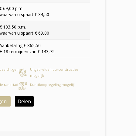
€ 69,00 p.m.
waarvan u spaart € 34,50
€ 103,50 p.m.
waarvan u spaart € 69,00
Aanbetaling € 862,50
+ 18 termijnen van € 143,75
 bezichtigen
Uitgebreide huurconstructies
mogelijk
 de randstad
Kunstkoopregeling mogelijk
gen
Delen