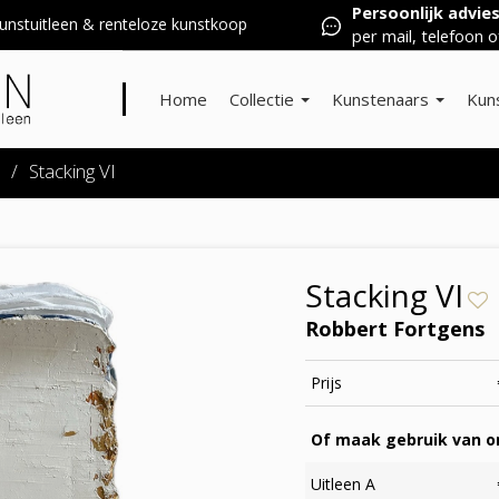
Persoonlijk advie
nstuitleen & renteloze kunstkoop
per mail, telefoon o
Home
Collectie
Kunstenaars
Kun
/
Stacking VI
Stacking VI
Robbert Fortgens
Prijs
Of maak gebruik van on
Uitleen A