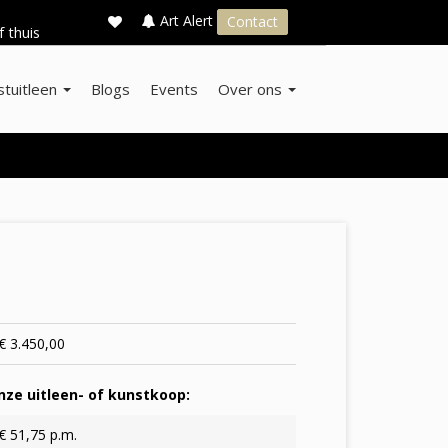
×
s
Art Alert
Contact
f thuis
stuitleen
Blogs
Events
Over ons
€ 3.450,00
ze uitleen- of kunstkoop:
€ 51,75 p.m.