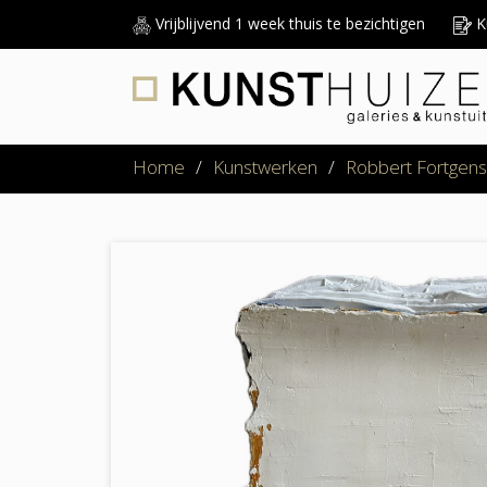
Vrijblijvend 1 week thuis te bezichtigen
Ku
Home
/
Kunstwerken
/
Robbert Fortgens