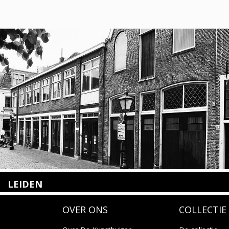
LEIDEN
Nieuwstraat 35
OVER ONS
COLLECTIE
2312 KA Leiden
+31(0)71 – 52 84 480