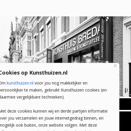
Cookies op Kunsthuizen.nl
Om
kunsthuizen.nl
voor jou nog makkelijker en
persoonlijker te maken, gebruikt Kunsthuizen cookies (en
daarmee vergelijkbare technieken).
BREDA
Met deze cookies kunnen wij en derde partijen informatie
Wilhelminastraat 11
over jou verzamelen en jouw internetgedrag binnen, en
TLEEN
CONTACT
4818 SB Breda
mogelijk ook buiten, onze website volgen. Met deze
+31 (0)76 5221309