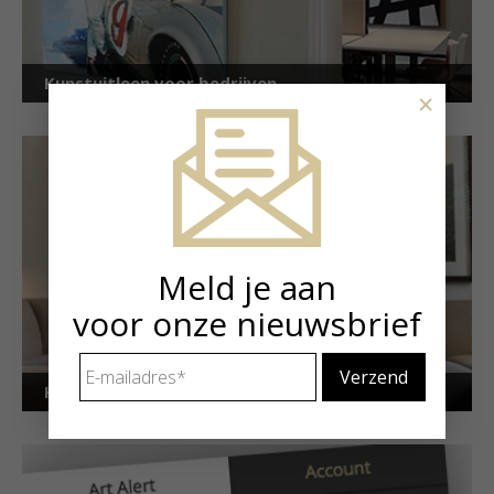
Kunstuitleen voor bedrijven
×
Meld je aan
voor onze nieuwsbrief
E-
mailadres
*
Kunstuitleen voor particulieren