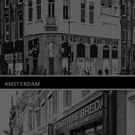
2312 KA Leiden
+31(0)71 – 52 84 480
info@kunsthuisleiden.nl
Lees meer
AMSTERDAM
Amstelveenseweg 135
1075 VX Amsterdam
+31 (0)20 2332546
info@kunsthuisamsterdam.nl
Lees meer