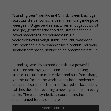
“Standing Bear” van Richard Orlinski is een krachtige
sculptuur die de iconische beer in een dreigende pose
weergeeft. Uitgevoerd in mat zilver en opgebouwd uit
scherpe, geometrische facetten, straalt het beeld
zowel moderniteit als oerkracht uit. De
veelvlakstructuur vangt subtiel het licht, waardoor
elke hoek een nieuw spanningsveld onthult. Het werk
symboliseert moed, instinct en de ontembare natuur.
—
“Standing Bear” by Richard Orlinski is a powerful
sculpture portraying the iconic bear in a striking
stance. Executed in matte silver and built from sharp,
geometric facets, the work exudes both modernity
and primal strength. The multi-faceted surface subtly
catches the light, revealing a new dynamic from every
angle. The piece symbolizes courage, instinct, and
the untamed forces of nature.
Neem contact op