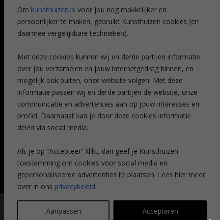
Referenties
Om
kunsthuizen.nl
voor jou nog makkelijker en
Veelgestelde vragen
persoonlijker te maken, gebruikt Kunsthuizen cookies (en
CONTACT
daarmee vergelijkbare technieken).
Contact
Met deze cookies kunnen wij en derde partijen informatie
Leiden
over jou verzamelen en jouw internetgedrag binnen, en
Amsterdam
mogelijk ook buiten, onze website volgen. Met deze
Breda
Favorieten
informatie passen wij en derde partijen de website, onze
Mijn art alert
communicatie en advertenties aan op jouw interesses en
profiel. Daarnaast kan je door deze cookies informatie
delen via social media.
NIEUWSBRIEF
Als je op “Accepteer” klikt, dan geef je Kunsthuizen
toestemming om cookies voor social media en
gepersonaliseerde advertenties te plaatsen. Lees hier meer
over in ons
privacybeleid
.
© Kunsthuizen 2026 All rights reserved |
Disclaimer
|
Privacy
Aanpassen
Accepteren
statement
| Communicatie:
Legit