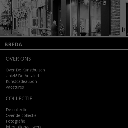
BREDA
Wilhelminastraat 11
OVER ONS
4818 SB Breda
+31 (0)76 5221309
info@kunsthuisbreda.nl
Over De Kunsthuizen
Uniek! De Art alert
Kunstcadeaubon
Lees meer
Vacatures
COLLECTIE
De collectie
Over de collectie
Fotografie
Internationaal werk