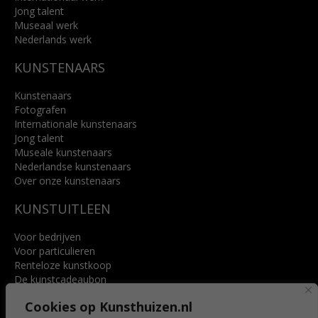
Jong talent
Museaal werk
Nederlands werk
KUNSTENAARS
Kunstenaars
Fotografen
Internationale kunstenaars
Jong talent
Museale kunstenaars
Nederlandse kunstenaars
Over onze kunstenaars
KUNSTUITLEEN
Voor bedrijven
Voor particulieren
Renteloze kunstkoop
De kunstcadeaubon
Art @ Home service
Cookies op Kunsthuizen.nl
Voordelen