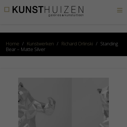
×
Home
/
Kunstwerken
/
Richard Orlinski
/
Standing
Bear – Matte Silver