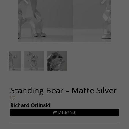
Orlinski - Standing Bear - De Kunsthuizen
Orlin
Standing Bear – Matte Silver
Richard Orlinski
Delen via: