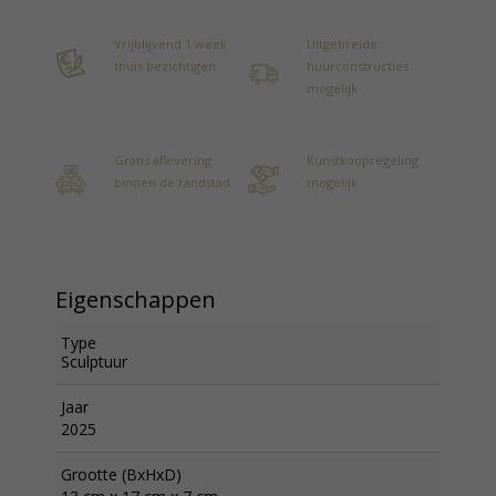
Vrijblijvend 1 week
Uitgebreide
thuis bezichtigen
huurconstructies
mogelijk
Gratis aflevering
Kunstkoopregeling
binnen de randstad
mogelijk
Eigenschappen
Type
Sculptuur
Jaar
2025
Grootte (BxHxD)