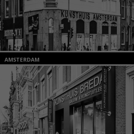
Lees meer
AMSTERDAM
Amstelveenseweg 135
1075 VX Amsterdam
+31 (0)20 2332546
info@kunsthuisamsterdam.nl
Lees meer