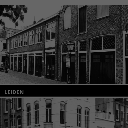
LEIDEN
Nieuwstraat 35
2312 KA Leiden
+31(0)71 – 52 84 480
info@kunsthuisleiden.nl