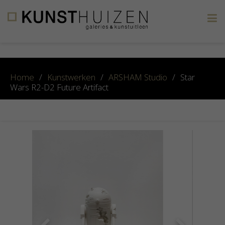
×
Home
/
Kunstwerken
/
ARSHAM Studio
/
Star
Wars R2-D2 Future Artifact