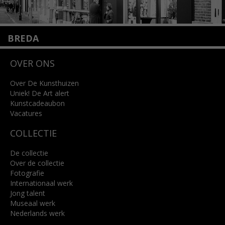
BREDA
Wilhelminastraat 11
OVER ONS
4818 SB Breda
+31 (0)76 5221309
info@kunsthuisbreda.nl
Over De Kunsthuizen
Uniek! De Art alert
Kunstcadeaubon
Lees meer
Vacatures
COLLECTIE
De collectie
Over de collectie
Fotografie
Internationaal werk
Jong talent
Museaal werk
Nederlands werk