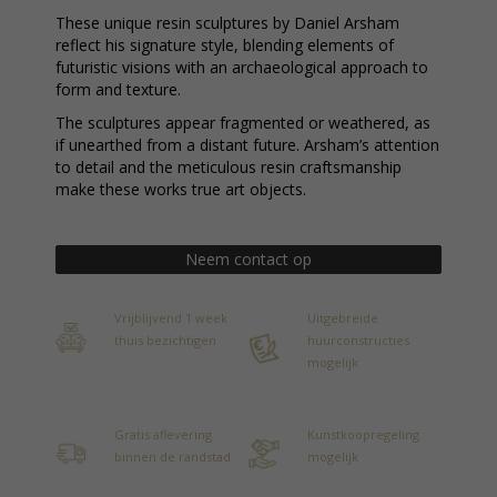
These unique resin sculptures by Daniel Arsham
reflect his signature style, blending elements of
futuristic visions with an archaeological approach to
form and texture.
The sculptures appear fragmented or weathered, as
if unearthed from a distant future. Arsham’s attention
to detail and the meticulous resin craftsmanship
make these works true art objects.
Neem contact op
Vrijblijvend 1 week
Uitgebreide
thuis bezichtigen
huurconstructies
mogelijk
Gratis aflevering
Kunstkoopregeling
binnen de randstad
mogelijk