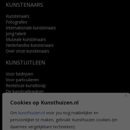
KUNSTENAARS
Kunstenaars
Fotografen
Internationale kunstenaars
Jong talent
Museale kunstenaars
Nederlandse kunstenaars
Over onze kunstenaars
KUNSTUITLEEN
Voor bedrijven
Voor particulieren
Renteloze kunstkoop
De kunstcadeaubon
Art @ Home service
Cookies op Kunsthuizen.nl
Voordelen
Referenties
Om
kunsthuizen.nl
voor jou nog makkelijker en
Veelgestelde vragen
persoonlijker te maken, gebruikt Kunsthuizen cookies (en
CONTACT
daarmee vergelijkbare technieken).