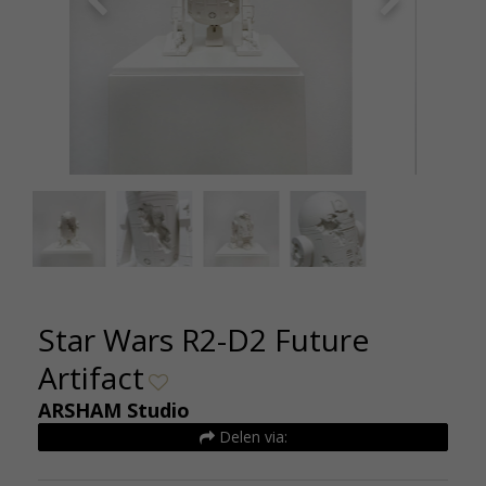
Star Wars R2-D2 future artifact - Studio Arsham -
Star Wars
kunsthuizen (3)
Star Wars R2-D2 Future
Artifact
ARSHAM Studio
Delen via: