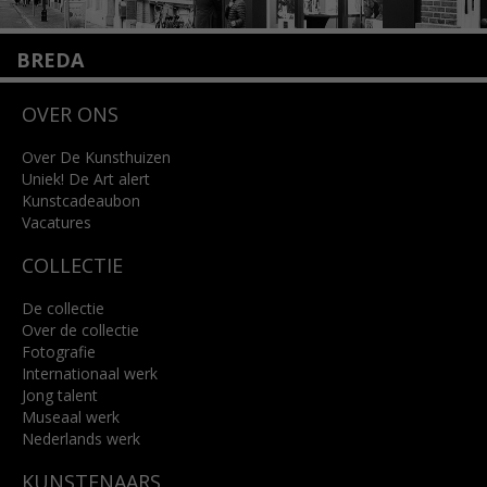
BREDA
Wilhelminastraat 11
OVER ONS
4818 SB Breda
+31 (0)76 5221309
info@kunsthuisbreda.nl
Over De Kunsthuizen
Uniek! De Art alert
Kunstcadeaubon
Lees meer
Vacatures
COLLECTIE
De collectie
Over de collectie
Fotografie
Internationaal werk
Jong talent
Museaal werk
Nederlands werk
KUNSTENAARS