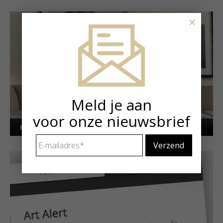
×
Meld je aan
voor onze nieuwsbrief
Kunstuitleen voor particulieren
E-
mailadres
*