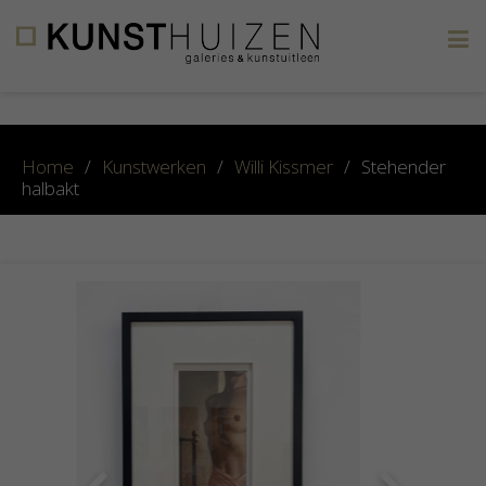
×
Home
/
Kunstwerken
/
Willi Kissmer
/
Stehender
halbakt