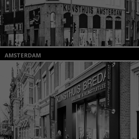
AMSTERDAM
Amstelveenseweg 135
1075 VX Amsterdam
+31 (0)20 2332546
info@kunsthuisamsterdam.nl
Lees meer