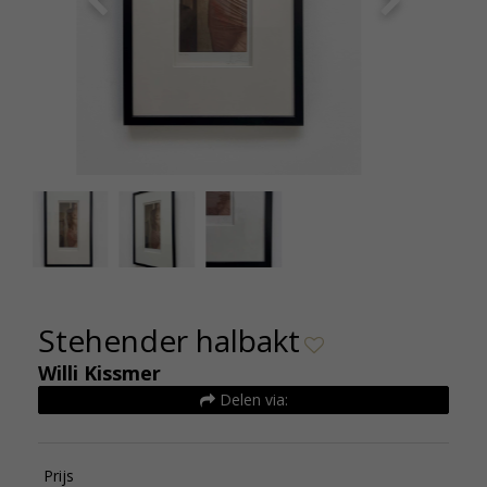
Willi Kissmer - Stehender Halbakt - Aquatint -de
Willi Kis
Kunsthuizen
Stehender halbakt
Willi Kissmer
Delen via:
Prijs