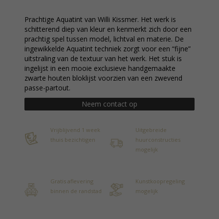
Prachtige Aquatint van Willi Kissmer. Het werk is
schitterend diep van kleur en kenmerkt zich door een
prachtig spel tussen model, lichtval en materie. De
ingewikkelde Aquatint techniek zorgt voor een “fijne”
uitstraling van de textuur van het werk. Het stuk is
ingelijst in een mooie exclusieve handgemaakte
zwarte houten bloklijst voorzien van een zwevend
passe-partout.
Neem contact op
Vrijblijvend 1 week
Uitgebreide
thuis bezichtigen
huurconstructies
mogelijk
Gratis aflevering
Kunstkoopregeling
binnen de randstad
mogelijk