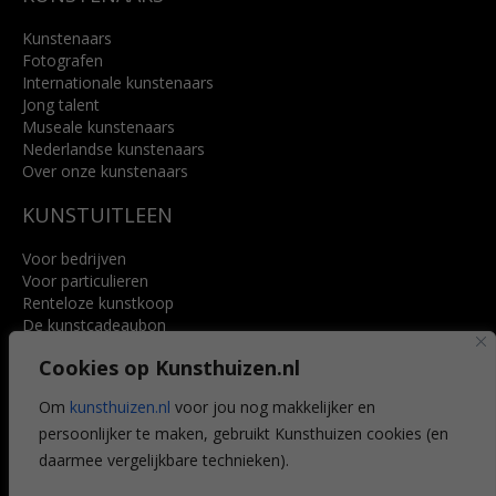
Kunstenaars
Fotografen
Internationale kunstenaars
Jong talent
Museale kunstenaars
Nederlandse kunstenaars
Over onze kunstenaars
KUNSTUITLEEN
Voor bedrijven
Voor particulieren
Renteloze kunstkoop
De kunstcadeaubon
Art @ Home service
Cookies op Kunsthuizen.nl
Voordelen
Referenties
Om
kunsthuizen.nl
voor jou nog makkelijker en
Veelgestelde vragen
persoonlijker te maken, gebruikt Kunsthuizen cookies (en
CONTACT
daarmee vergelijkbare technieken).