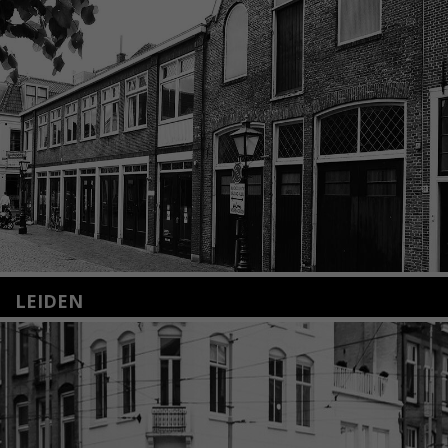
LEIDEN
Nieuwstraat 35
2312 KA Leiden
+31(0)71 – 52 84 480
info@kunsthuisleiden.nl
Lees meer