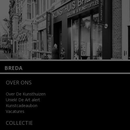
Lees meer
BREDA
Wilhelminastraat 11
OVER ONS
4818 SB Breda
+31 (0)76 5221309
info@kunsthuisbreda.nl
Over De Kunsthuizen
Uniek! De Art alert
Kunstcadeaubon
Lees meer
Vacatures
COLLECTIE