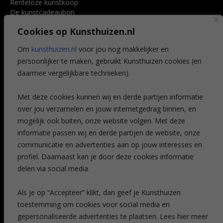
Renteloze kunstkoop
De kunstcadeaubon
Art @ Home service
Cookies op Kunsthuizen.nl
Voordelen
Referenties
Om
kunsthuizen.nl
voor jou nog makkelijker en
Veelgestelde vragen
persoonlijker te maken, gebruikt Kunsthuizen cookies (en
CONTACT
daarmee vergelijkbare technieken).
Contact
Met deze cookies kunnen wij en derde partijen informatie
Leiden
over jou verzamelen en jouw internetgedrag binnen, en
Amsterdam
mogelijk ook buiten, onze website volgen. Met deze
Breda
Favorieten
informatie passen wij en derde partijen de website, onze
Mijn art alert
communicatie en advertenties aan op jouw interesses en
profiel. Daarnaast kan je door deze cookies informatie
delen via social media.
NIEUWSBRIEF
Als je op “Accepteer” klikt, dan geef je Kunsthuizen
toestemming om cookies voor social media en
gepersonaliseerde advertenties te plaatsen. Lees hier meer