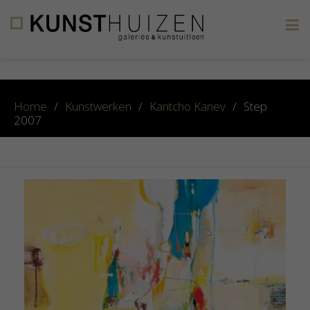
×
Home
/
Kunstwerken
/
Kantcho Kanev
/
Step
2007