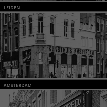
LEIDEN
Nieuwstraat 35
2312 KA Leiden
+31(0)71 – 52 84 480
info@kunsthuisleiden.nl
Lees meer
AMSTERDAM
Amstelveenseweg 135
1075 VX Amsterdam
+31 (0)20 2332546
info@kunsthuisamsterdam.nl