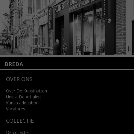
Lees meer
BREDA
Wilhelminastraat 11
OVER ONS
4818 SB Breda
+31 (0)76 5221309
info@kunsthuisbreda.nl
Over De Kunsthuizen
Uniek! De Art alert
Kunstcadeaubon
Lees meer
Vacatures
COLLECTIE
De collectie