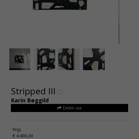
Karin Boggild - Stripped III 150x120 cm 2026
Karin B
€4400
Stripped III
Karin Bøggild
Delen via:
Prijs
€ 4.400,00