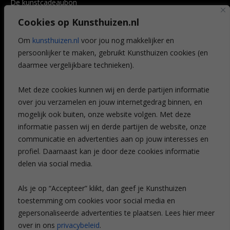
De kunstcadeaubon
Art @ Home service
Cookies op Kunsthuizen.nl
Voordelen
Referenties
Om
kunsthuizen.nl
voor jou nog makkelijker en
Veelgestelde vragen
persoonlijker te maken, gebruikt Kunsthuizen cookies (en
CONTACT
daarmee vergelijkbare technieken).
Contact
Met deze cookies kunnen wij en derde partijen informatie
Leiden
over jou verzamelen en jouw internetgedrag binnen, en
Amsterdam
mogelijk ook buiten, onze website volgen. Met deze
Breda
Favorieten
informatie passen wij en derde partijen de website, onze
Mijn art alert
communicatie en advertenties aan op jouw interesses en
profiel. Daarnaast kan je door deze cookies informatie
delen via social media.
NIEUWSBRIEF
Als je op “Accepteer” klikt, dan geef je Kunsthuizen
toestemming om cookies voor social media en
gepersonaliseerde advertenties te plaatsen. Lees hier meer
over in ons
privacybeleid
.