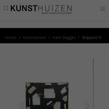
×
Home
/
Kunstwerken
/
Karin Bøggild
/
Stripped III