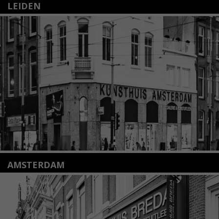
LEIDEN
Nieuwstraat 35
2312 KA Leiden
+31(0)71 – 52 84 480
info@kunsthuisleiden.nl
Lees meer
AMSTERDAM
Amstelveenseweg 135
1075 VX Amsterdam
+31 (0)20 2332546
info@kunsthuisamsterdam.nl