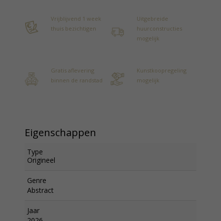
Vrijblijvend 1 week
Uitgebreide
thuis bezichtigen
huurconstructies
mogelijk
Gratis aflevering
Kunstkoopregeling
binnen de randstad
mogelijk
Eigenschappen
Type
Origineel
Genre
Abstract
Jaar
2026