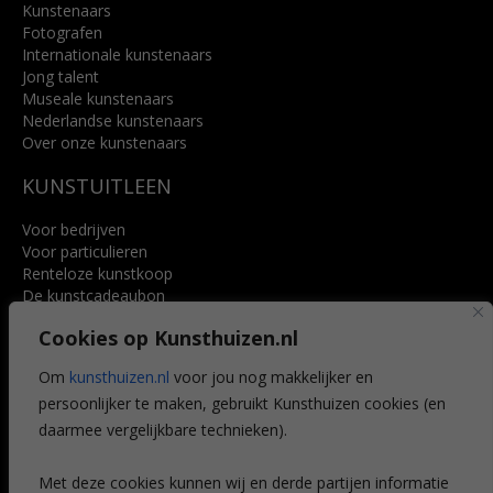
Kunstenaars
Fotografen
Internationale kunstenaars
Jong talent
Museale kunstenaars
Nederlandse kunstenaars
Over onze kunstenaars
KUNSTUITLEEN
Voor bedrijven
Voor particulieren
Renteloze kunstkoop
De kunstcadeaubon
Art @ Home service
Cookies op Kunsthuizen.nl
Voordelen
Referenties
Om
kunsthuizen.nl
voor jou nog makkelijker en
Veelgestelde vragen
persoonlijker te maken, gebruikt Kunsthuizen cookies (en
CONTACT
daarmee vergelijkbare technieken).
Contact
Met deze cookies kunnen wij en derde partijen informatie
Leiden