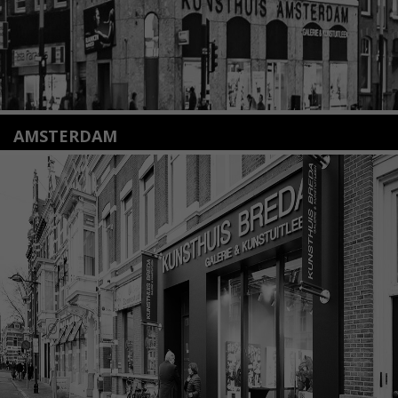
AMSTERDAM
Amstelveenseweg 135
1075 VX Amsterdam
+31 (0)20 2332546
info@kunsthuisamsterdam.nl
Lees meer