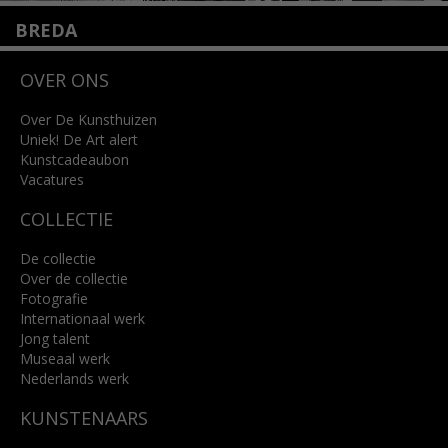
BREDA
Wilhelminastraat 11
OVER ONS
4818 SB Breda
+31 (0)76 5221309
info@kunsthuisbreda.nl
Over De Kunsthuizen
Uniek! De Art alert
Kunstcadeaubon
Lees meer
Vacatures
COLLECTIE
De collectie
Over de collectie
Fotografie
Internationaal werk
Jong talent
Museaal werk
Nederlands werk
KUNSTENAARS