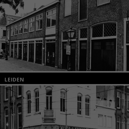
LEIDEN
Nieuwstraat 35
2312 KA Leiden
+31(0)71 – 52 84 480
info@kunsthuisleiden.nl
Lees meer