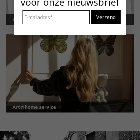
voor onze nieuwsbrief
E-
Art Alert!
mailadres
*
Art@home service